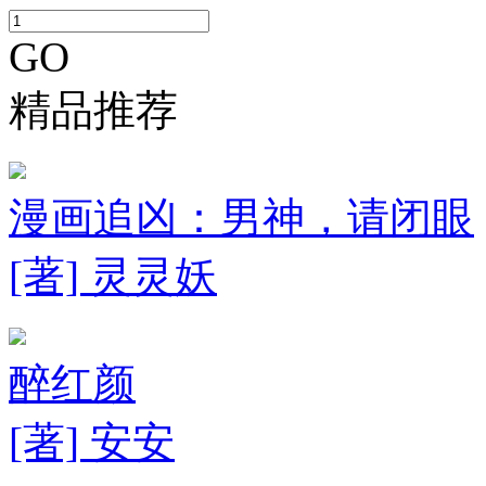
GO
精品推荐
漫画追凶：男神，请闭眼
[著] 灵灵妖
醉红颜
[著] 安安