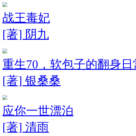
战王毒妃
[著] 阴九
重生70，软包子的翻身日
[著] 银桑桑
应你一世漂泊
[著] 清雨