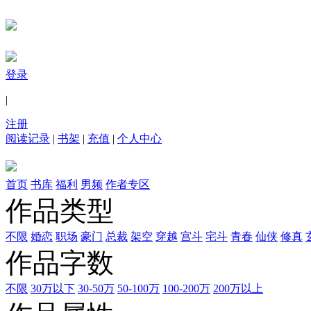
登录
|
注册
阅读记录
|
书架
|
充值
|
个人中心
首页
书库
福利
男频
作者专区
作品类型
不限
婚恋
职场
豪门
总裁
架空
穿越
宫斗
宅斗
青春
仙侠
修真
作品字数
不限
30万以下
30-50万
50-100万
100-200万
200万以上