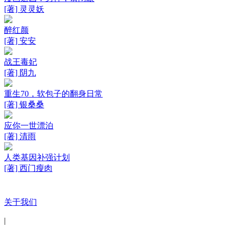
[著] 灵灵妖
醉红颜
[著] 安安
战王毒妃
[著] 阴九
重生70，软包子的翻身日常
[著] 银桑桑
应你一世漂泊
[著] 清雨
人类基因补强计划
[著] 西门瘦肉
关于我们
|