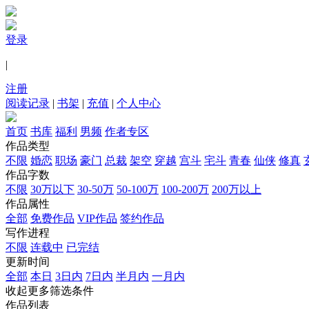
登录
|
注册
阅读记录
|
书架
|
充值
|
个人中心
首页
书库
福利
男频
作者专区
作品类型
不限
婚恋
职场
豪门
总裁
架空
穿越
宫斗
宅斗
青春
仙侠
修真
作品字数
不限
30万以下
30-50万
50-100万
100-200万
200万以上
作品属性
全部
免费作品
VIP作品
签约作品
写作进程
不限
连载中
已完结
更新时间
全部
本日
3日内
7日内
半月内
一月内
收起更多筛选条件
作品列表