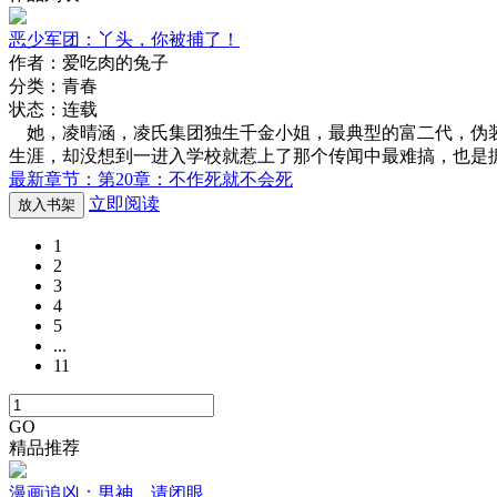
恶少军团：丫头，你被捕了！
作者：爱吃肉的兔子
分类：青春
状态：连载
她，凌晴涵，凌氏集团独生千金小姐，最典型的富二代，伪装
生涯，却没想到一进入学校就惹上了那个传闻中最难搞，也是
最新章节：第20章：不作死就不会死
立即阅读
放入书架
1
2
3
4
5
...
11
GO
精品推荐
漫画追凶：男神，请闭眼