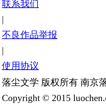
联系我们
|
不良作品举报
|
使用协议
落尘文学 版权所有 南京
Copyright © 2015 luochen.