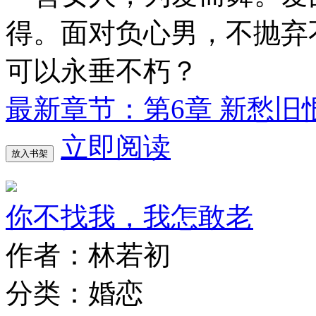
得。面对负心男，不抛弃
可以永垂不朽？
最新章节：第6章 新愁旧
立即阅读
放入书架
你不找我，我怎敢老
作者：林若初
分类：婚恋