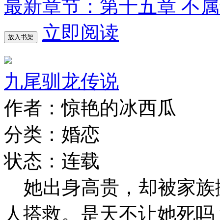
最新章节：第十五章 不
立即阅读
放入书架
九尾驯龙传说
作者：惊艳的冰西瓜
分类：婚恋
状态：连载
她出身高贵，却被家族
人搭救。是天不让她死吗