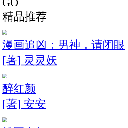
GO
精品推荐
漫画追凶：男神，请闭眼
[著] 灵灵妖
醉红颜
[著] 安安