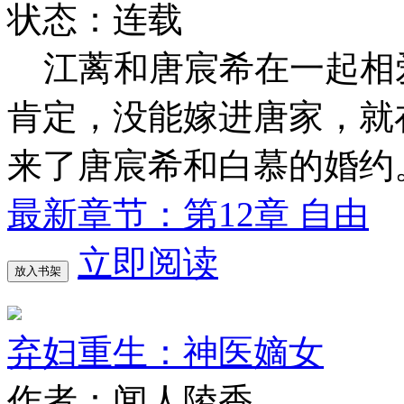
状态：连载
江蓠和唐宸希在一起相
肯定，没能嫁进唐家，就
来了唐宸希和白慕的婚约
最新章节：第12章 自由
立即阅读
放入书架
弃妇重生：神医嫡女
作者：闻人陵香