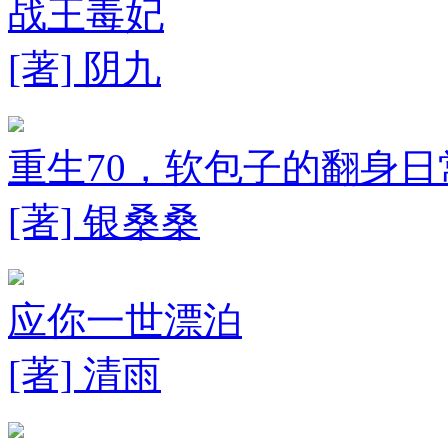
战王毒妃
[著] 阴九
重生70，软包子的翻身日
[著] 银桑桑
应你一世漂泊
[著] 清雨