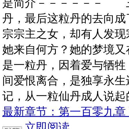
是简介－－－－－－ 
丹，最后这粒丹的去向
宗宗主之女，却有人发
她来自何方？她的梦境
是一粒丹，因着爱与牺
间爱恨离合，是独享永
记，从一粒仙丹成人说起
最新章节：第一百零九章
立即阅读