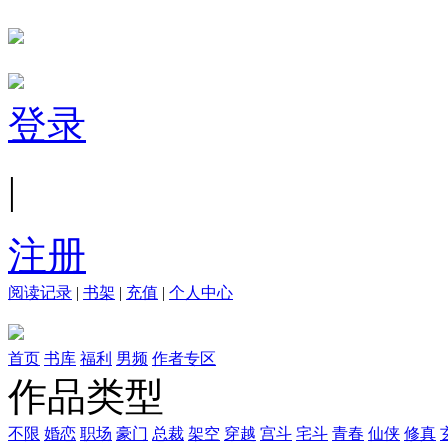
登录
|
注册
阅读记录
|
书架
|
充值
|
个人中心
首页
书库
福利
男频
作者专区
作品类型
不限
婚恋
职场
豪门
总裁
架空
穿越
宫斗
宅斗
青春
仙侠
修真