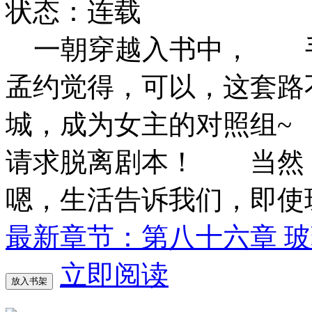
状态：连载
一朝穿越入书中， 
孟约觉得，可以，这套
城，成为女主的对照组~
请求脱离剧本！ 当然
嗯，生活告诉我们，即使
最新章节：第八十六章 
立即阅读
放入书架