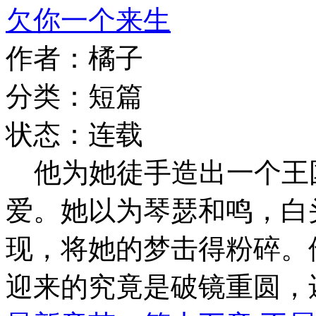
欠你一个来生
作者：橘子
分类：短篇
状态：连载
他为她徒手造出一个王
爱。她以为琴瑟和鸣，白
现，将她的梦击得粉碎。
迎来的究竟是破镜重圆，