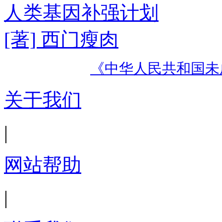
人类基因补强计划
[著] 西门瘦肉
《中华人民共和国未
关于我们
|
网站帮助
|