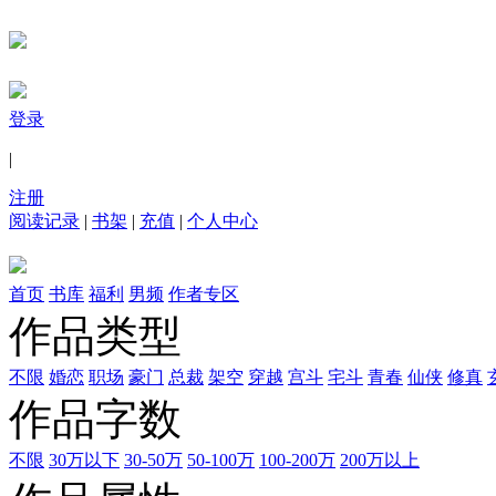
登录
|
注册
阅读记录
|
书架
|
充值
|
个人中心
首页
书库
福利
男频
作者专区
作品类型
不限
婚恋
职场
豪门
总裁
架空
穿越
宫斗
宅斗
青春
仙侠
修真
作品字数
不限
30万以下
30-50万
50-100万
100-200万
200万以上