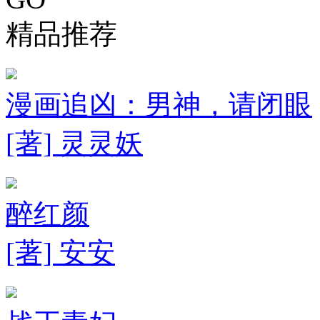
精品推荐
漫画追凶：男神，请闭眼
[著] 灵灵妖
醉红颜
[著] 安安