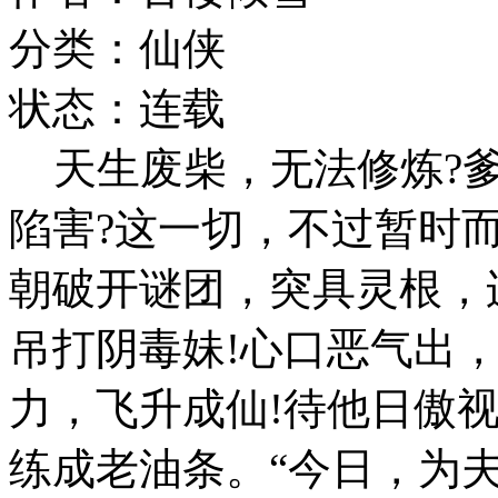
分类：仙侠
状态：连载
天生废柴，无法修炼?爹
陷害?这一切，不过暂时
朝破开谜团，突具灵根，
吊打阴毒妹!心口恶气出
力，飞升成仙!待他日傲
练成老油条。“今日，为