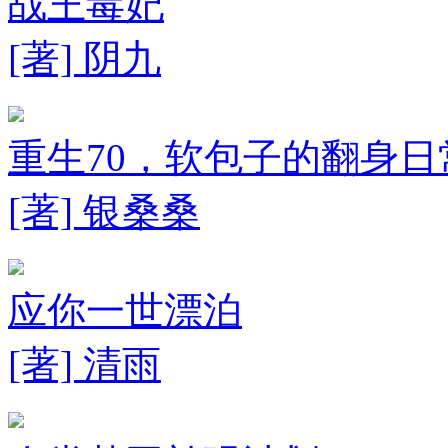
战王毒妃
[著] 阴九
重生70，软包子的翻身日
[著] 银桑桑
应你一世漂泊
[著] 清雨