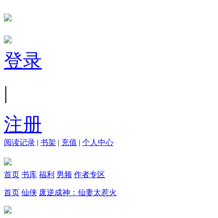
登录
|
注册
阅读记录
|
书架
|
充值
|
个人中心
首页
书库
福利
男频
作者专区
首页
仙侠
废逆成神：仙妻太惹火