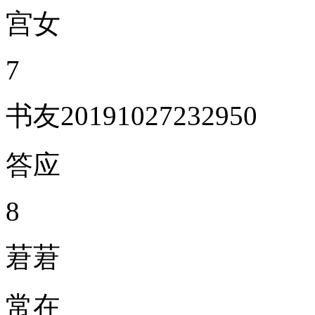
宫女
7
书友20191027232950
答应
8
莙莙
常在