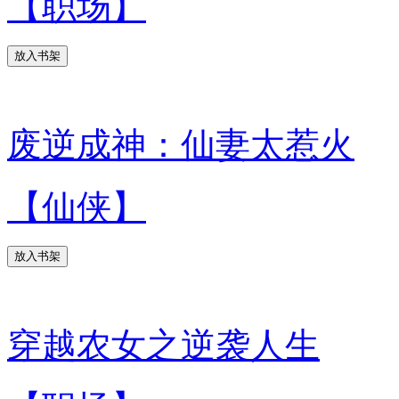
【职场】
放入书架
废逆成神：仙妻太惹火
【仙侠】
放入书架
穿越农女之逆袭人生