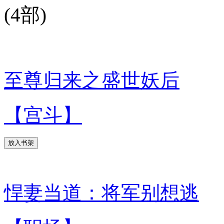
(4部)
至尊归来之盛世妖后
【宫斗】
放入书架
悍妻当道：将军别想逃