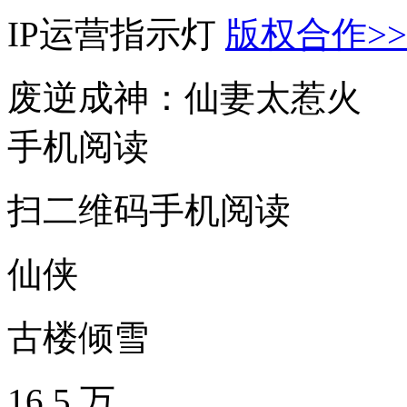
IP运营指示灯
版权合作>>
废逆成神：仙妻太惹火
手机阅读
扫二维码手机阅读
仙侠
古楼倾雪
16.5 万