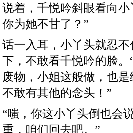
说着，千悦吟斜眼看向小
你为她不甘了？”
话一入耳，小丫头就忍不
下，不敢看千悦吟的脸。
废物，小姐这般做，也是
不敢有其他的念头！”
“嗤，你这小丫头倒也会
重，咱们回去吧。”