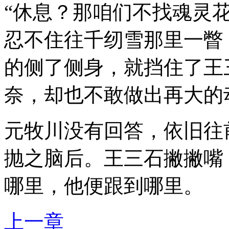
“休息？那咱们不找魂灵
忍不住往千纫雪那里一瞥
的侧了侧身，就挡住了王
奈，却也不敢做出再大的
元牧川没有回答，依旧往
抛之脑后。王三石撇撇嘴
哪里，他便跟到哪里。
上一章