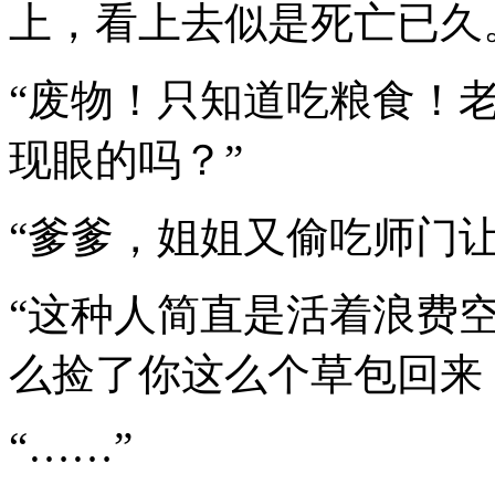
上，看上去似是死亡已久
“废物！只知道吃粮食！
现眼的吗？”
“爹爹，姐姐又偷吃师门
“这种人简直是活着浪费
么捡了你这么个草包回来
“……”