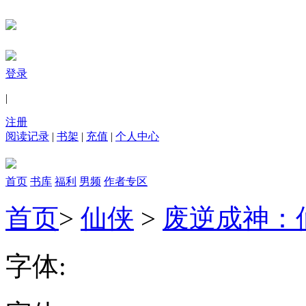
登录
|
注册
阅读记录
|
书架
|
充值
|
个人中心
首页
书库
福利
男频
作者专区
首页
>
仙侠
>
废逆成神：
字体: