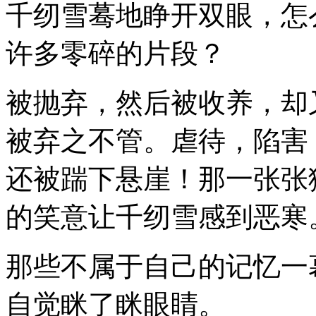
千纫雪蓦地睁开双眼，怎
许多零碎的片段？
被抛弃，然后被收养，却
被弃之不管。虐待，陷害
还被踹下悬崖！那一张张
的笑意让千纫雪感到恶寒
那些不属于自己的记忆一
自觉眯了眯眼睛。