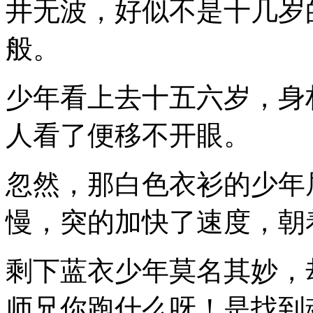
井无波，好似不是十几岁
般。
少年看上去十五六岁，身
人看了便移不开眼。
忽然，那白色衣衫的少年
慢，突的加快了速度，朝
剩下蓝衣少年莫名其妙，
师兄你跑什么呀！是找到