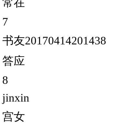
常在
7
书友20170414201438
答应
8
jinxin
宫女