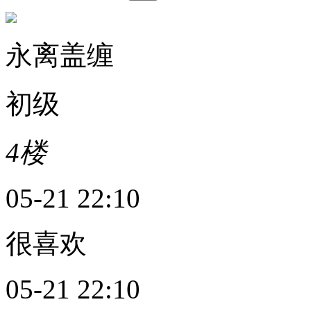
永离盖缠
初级
4楼
05-21 22:10
很喜欢
05-21 22:10