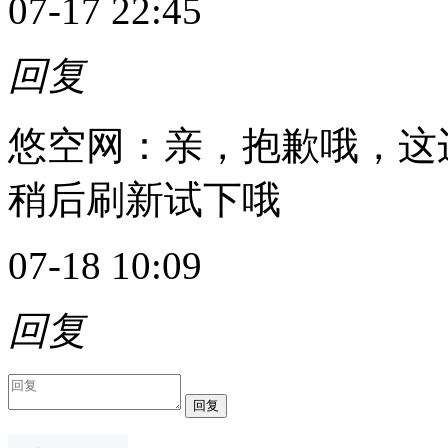
07-17 22:45
回复
悠空网：亲，抱歉哦，这
稍后刷新试下哦
07-18 10:09
回复
回复