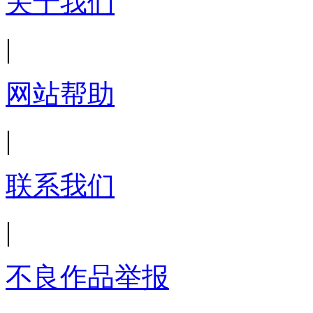
关于我们
|
网站帮助
|
联系我们
|
不良作品举报