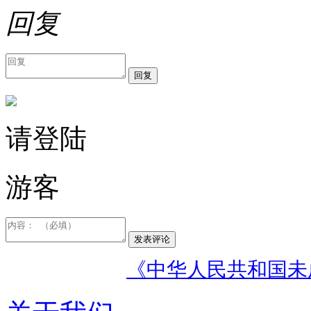
回复
回复
请登陆
游客
发表评论
《中华人民共和国未