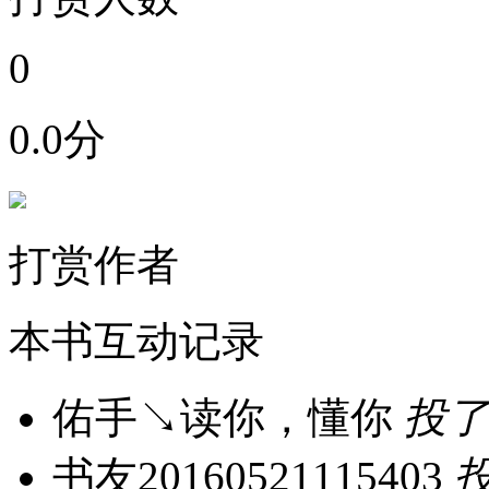
0
0.0分
打赏作者
本书互动记录
佑手↘读你，懂你
投了
书友20160521115403