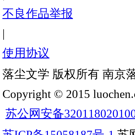
不良作品举报
|
使用协议
落尘文学 版权所有 南京
Copyright © 2015 luochen.
苏公网安备32011802010
苏ICP备15058187号-1
苏网