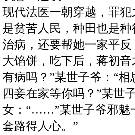
现代法医一朝穿越，罪犯
是贫苦人民，种田也是种
治病，还要帮她一家平反
大馅饼，吃下后，蒋初音
有病吗？”某世子爷：“相
四妾在家等你吗？”某世子
女：“……”某世子爷邪魅
套路得人心。”