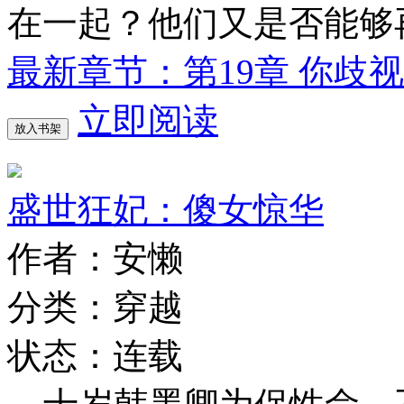
在一起？他们又是否能够
最新章节：第19章 你歧
立即阅读
放入书架
盛世狂妃：傻女惊华
作者：安懒
分类：穿越
状态：连载