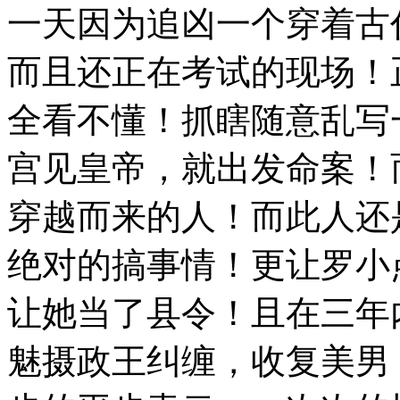
一天因为追凶一个穿着古
而且还正在考试的现场！
全看不懂！抓瞎随意乱写
宫见皇帝，就出发命案！
穿越而来的人！而此人还
绝对的搞事情！更让罗小
让她当了县令！且在三年
魅摄政王纠缠，收复美男