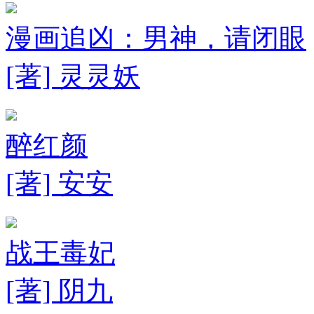
漫画追凶：男神，请闭眼
[著] 灵灵妖
醉红颜
[著] 安安
战王毒妃
[著] 阴九