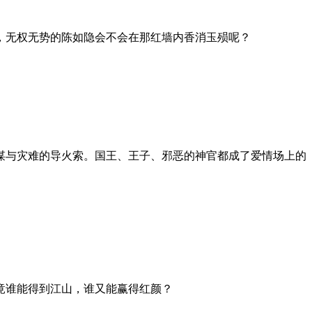
，无权无势的陈如隐会不会在那红墙内香消玉殒呢？
谋与灾难的导火索。国王、王子、邪恶的神官都成了爱情场上的
竟谁能得到江山，谁又能赢得红颜？