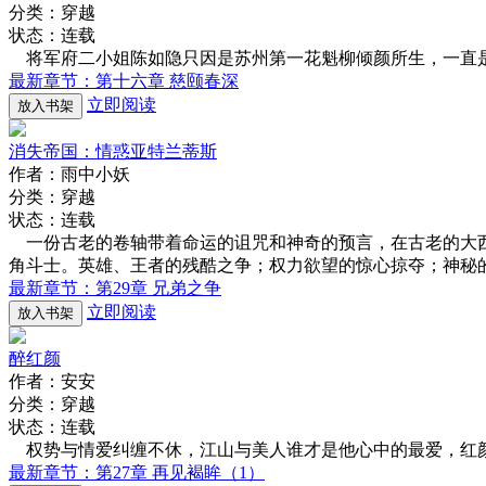
分类：穿越
状态：连载
将军府二小姐陈如隐只因是苏州第一花魁柳倾颜所生，一直是
最新章节：第十六章 慈颐春深
立即阅读
放入书架
消失帝国：情惑亚特兰蒂斯
作者：雨中小妖
分类：穿越
状态：连载
一份古老的卷轴带着命运的诅咒和神奇的预言，在古老的大西
角斗士。英雄、王者的残酷之争；权力欲望的惊心掠夺；神秘
最新章节：第29章 兄弟之争
立即阅读
放入书架
醉红颜
作者：安安
分类：穿越
状态：连载
权势与情爱纠缠不休，江山与美人谁才是他心中的最爱，红颜
最新章节：第27章 再见褐眸（1）