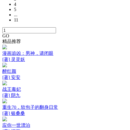
4
5
...
11
GO
精品推荐
漫画追凶：男神，请闭眼
[著] 灵灵妖
醉红颜
[著] 安安
战王毒妃
[著] 阴九
重生70，软包子的翻身日常
[著] 银桑桑
应你一世漂泊