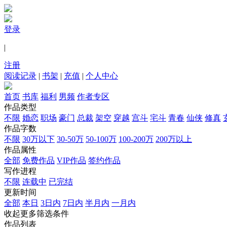
登录
|
注册
阅读记录
|
书架
|
充值
|
个人中心
首页
书库
福利
男频
作者专区
作品类型
不限
婚恋
职场
豪门
总裁
架空
穿越
宫斗
宅斗
青春
仙侠
修真
作品字数
不限
30万以下
30-50万
50-100万
100-200万
200万以上
作品属性
全部
免费作品
VIP作品
签约作品
写作进程
不限
连载中
已完结
更新时间
全部
本日
3日内
7日内
半月内
一月内
收起更多筛选条件
作品列表