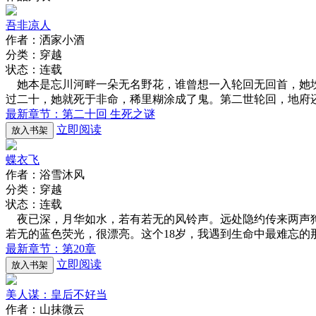
吾非凉人
作者：洒家小酒
分类：穿越
状态：连载
她本是忘川河畔一朵无名野花，谁曾想一入轮回无回首，她坎
过二十，她就死于非命，稀里糊涂成了鬼。第二世轮回，地府
最新章节：第二十回 生死之谜
立即阅读
放入书架
蝶衣飞
作者：浴雪沐风
分类：穿越
状态：连载
夜已深，月华如水，若有若无的风铃声。远处隐约传来两声狗
若无的蓝色荧光，很漂亮。这个18岁，我遇到生命中最难忘的
最新章节：第20章
立即阅读
放入书架
美人谋：皇后不好当
作者：山抹微云