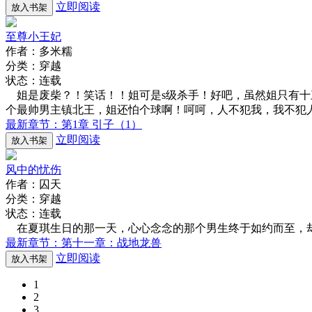
立即阅读
放入书架
至尊小王妃
作者：多米糯
分类：穿越
状态：连载
姐是废柴？！笑话！！姐可是s级杀手！好吧，虽然姐只有十
个最帅男主镇北王，姐还怕个球啊！呵呵，人不犯我，我不犯
最新章节：第1章 引子（1）
立即阅读
放入书架
风中的忧伤
作者：囚天
分类：穿越
状态：连载
在夏琪生日的那一天，心心念念的那个男生终于如约而至，却
最新章节：第十一章：战地龙兽
立即阅读
放入书架
1
2
3