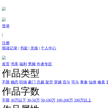
登录
|
注册
阅读记录
|
书架
|
充值
|
个人中心
首页
书库
福利
男频
作者专区
作品类型
不限
婚恋
职场
豪门
总裁
架空
穿越
宫斗
宅斗
青春
仙侠
修真
作品字数
不限
30万以下
30-50万
50-100万
100-200万
200万以上