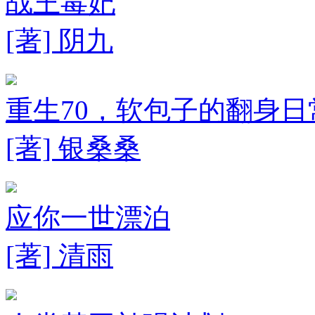
战王毒妃
[著] 阴九
重生70，软包子的翻身日
[著] 银桑桑
应你一世漂泊
[著] 清雨