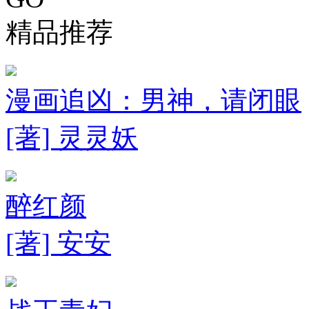
精品推荐
漫画追凶：男神，请闭眼
[著] 灵灵妖
醉红颜
[著] 安安