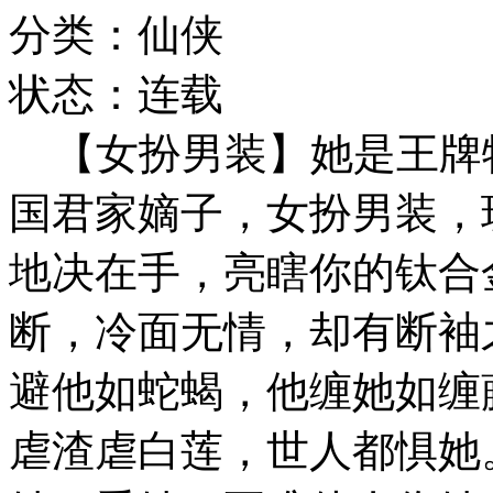
分类：仙侠
状态：连载
【女扮男装】她是王牌
国君家嫡子，女扮男装，
地决在手，亮瞎你的钛合
断，冷面无情，却有断袖
避他如蛇蝎，他缠她如缠
虐渣虐白莲，世人都惧她