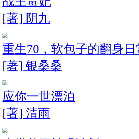
战王毒妃
[著] 阴九
重生70，软包子的翻身日
[著] 银桑桑
应你一世漂泊
[著] 清雨