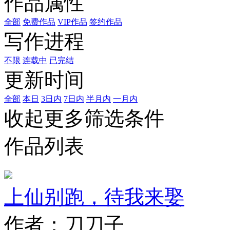
作品属性
全部
免费作品
VIP作品
签约作品
写作进程
不限
连载中
已完结
更新时间
全部
本日
3日内
7日内
半月内
一月内
收起更多筛选条件
作品列表
上仙别跑，待我来娶
作者：刀刀子