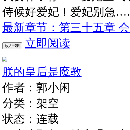
侍候好爱妃！爱妃别急……
最新章节：第三十五章 
立即阅读
放入书架
朕的皇后是魔教
作者：郭小闲
分类：架空
状态：连载