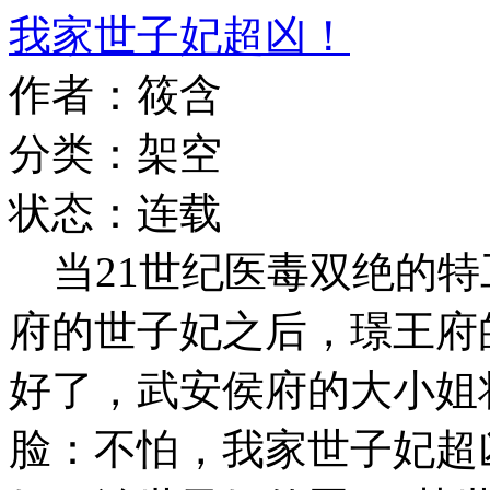
我家世子妃超凶！
作者：筱含
分类：架空
状态：连载
当21世纪医毒双绝的特
府的世子妃之后，璟王府
好了，武安侯府的大小姐
脸：不怕，我家世子妃超