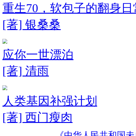
重生70，软包子的翻身日
[著] 银桑桑
应你一世漂泊
[著] 清雨
人类基因补强计划
[著] 西门瘦肉
《中华人民共和国未