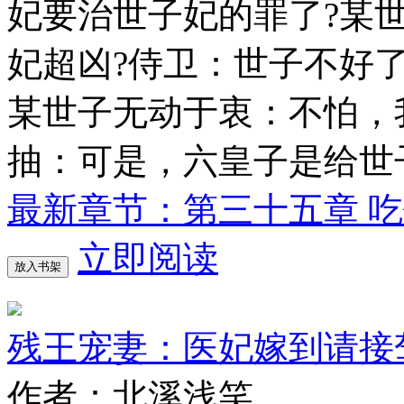
妃要治世子妃的罪了?某
妃超凶?侍卫：世子不好
某世子无动于衷：不怕，
抽：可是，六皇子是给世
最新章节：第三十五章 
立即阅读
放入书架
残王宠妻：医妃嫁到请接
作者：北溪浅笑