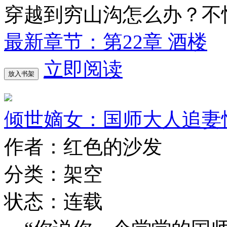
穿越到穷山沟怎么办？不
最新章节：第22章 酒楼
立即阅读
放入书架
倾世嫡女：国师大人追妻
作者：红色的沙发
分类：架空
状态：连载