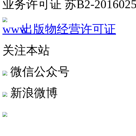
业务许可证 苏B2-2016025
出版物经营许可证
关注本站
微信公众号
新浪微博