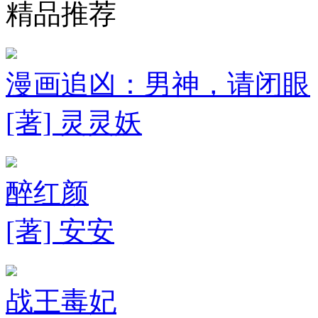
精品推荐
漫画追凶：男神，请闭眼
[著] 灵灵妖
醉红颜
[著] 安安
战王毒妃