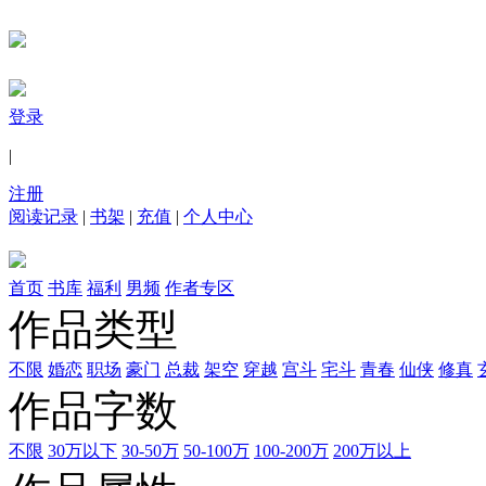
登录
|
注册
阅读记录
|
书架
|
充值
|
个人中心
首页
书库
福利
男频
作者专区
作品类型
不限
婚恋
职场
豪门
总裁
架空
穿越
宫斗
宅斗
青春
仙侠
修真
作品字数
不限
30万以下
30-50万
50-100万
100-200万
200万以上