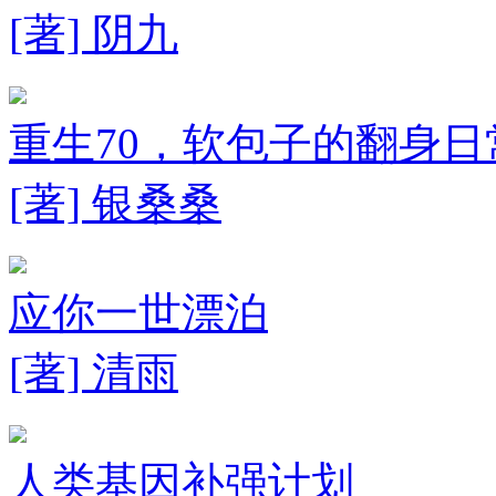
[著] 阴九
重生70，软包子的翻身日
[著] 银桑桑
应你一世漂泊
[著] 清雨
人类基因补强计划