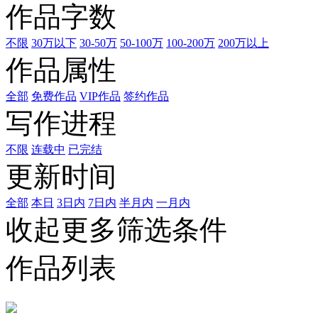
作品字数
不限
30万以下
30-50万
50-100万
100-200万
200万以上
作品属性
全部
免费作品
VIP作品
签约作品
写作进程
不限
连载中
已完结
更新时间
全部
本日
3日内
7日内
半月内
一月内
收起更多筛选条件
作品列表