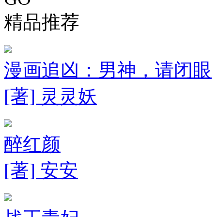
精品推荐
漫画追凶：男神，请闭眼
[著] 灵灵妖
醉红颜
[著] 安安