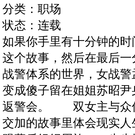
分类：职场
状态：连载
如果你手里有十分钟的时
这个故事，然后在最后
战警体系的世界，女战警
变成傻子留在姐姐苏昭尹
返警会。 双女主与众
交加的故事里体会现实人