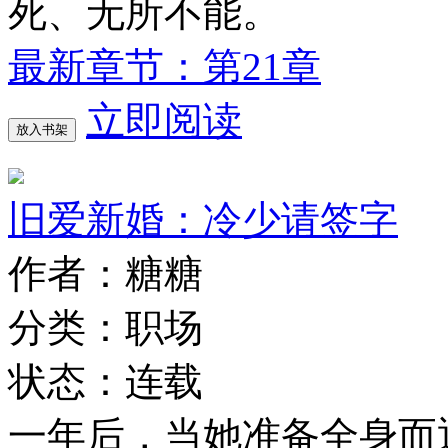
死、无所不能。
最新章节：第21章
立即阅读
放入书架
旧爱新婚：冷少请签字
作者：糖糖
分类：职场
状态：连载
一年后，当她准备全身而