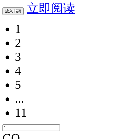
立即阅读
放入书架
1
2
3
4
5
...
11
GO