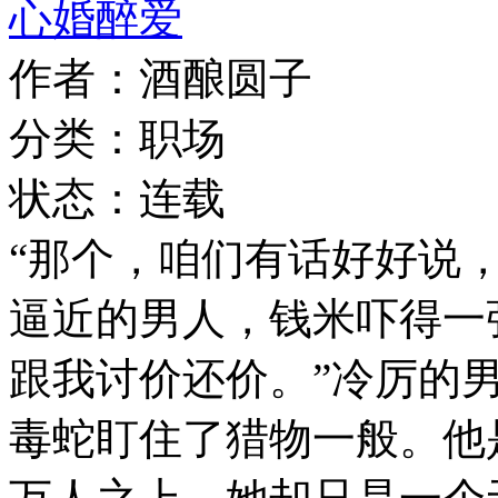
心婚醉爱
作者：酒酿圆子
分类：职场
状态：连载
“那个，咱们有话好好说
逼近的男人，钱米吓得一
跟我讨价还价。”冷厉的
毒蛇盯住了猎物一般。他