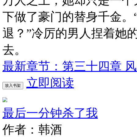
万人之上，她却只是一个
下做了豪门的替身千金。
退？”冷厉的男人捏着她
去。
最新章节：第三十四章 
立即阅读
放入书架
最后一分钟杀了我
作者：韩酒