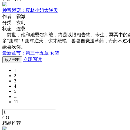
神帝娇宠：废材小姐太逆天
作者：霜溦
分类：玄幻
状态：连载
前世，他和她恩怨纠缠，终是以恨相告终。今生，冥冥中的命
多“废材”！废材逆天，惊才绝艳，兽兽自觉送草药，丹药不过小ca
级喜欢你。
最新章节：第三十五章 女装
立即阅读
放入书架
1
2
3
4
5
...
11
GO
精品推荐