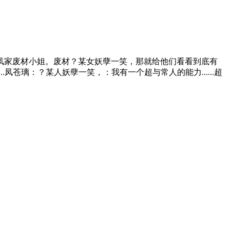
凤家废材小姐。废材？某女妖孽一笑，那就给他们看看到底有
.凤苍璃：？某人妖孽一笑，：我有一个超与常人的能力......超