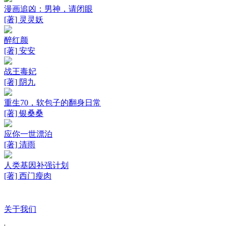
漫画追凶：男神，请闭眼
[著] 灵灵妖
醉红颜
[著] 安安
战王毒妃
[著] 阴九
重生70，软包子的翻身日常
[著] 银桑桑
应你一世漂泊
[著] 清雨
人类基因补强计划
[著] 西门瘦肉
关于我们