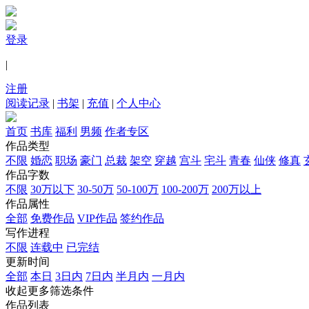
登录
|
注册
阅读记录
|
书架
|
充值
|
个人中心
首页
书库
福利
男频
作者专区
作品类型
不限
婚恋
职场
豪门
总裁
架空
穿越
宫斗
宅斗
青春
仙侠
修真
作品字数
不限
30万以下
30-50万
50-100万
100-200万
200万以上
作品属性
全部
免费作品
VIP作品
签约作品
写作进程
不限
连载中
已完结
更新时间
全部
本日
3日内
7日内
半月内
一月内
收起更多筛选条件
作品列表