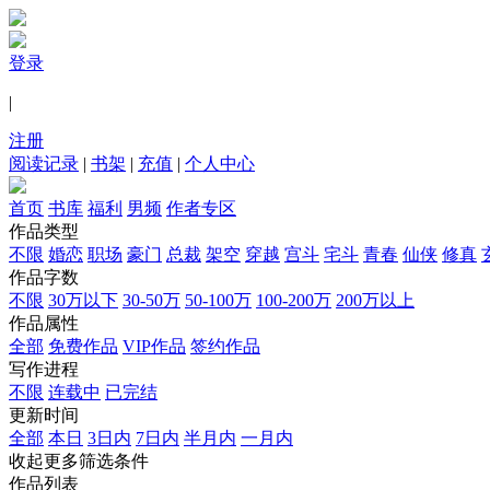
登录
|
注册
阅读记录
|
书架
|
充值
|
个人中心
首页
书库
福利
男频
作者专区
作品类型
不限
婚恋
职场
豪门
总裁
架空
穿越
宫斗
宅斗
青春
仙侠
修真
作品字数
不限
30万以下
30-50万
50-100万
100-200万
200万以上
作品属性
全部
免费作品
VIP作品
签约作品
写作进程
不限
连载中
已完结
更新时间
全部
本日
3日内
7日内
半月内
一月内
收起更多筛选条件
作品列表