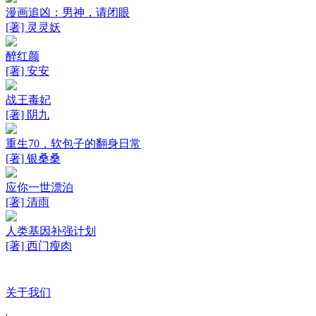
漫画追凶：男神，请闭眼
[著] 灵灵妖
醉红颜
[著] 安安
战王毒妃
[著] 阴九
重生70，软包子的翻身日常
[著] 银桑桑
应你一世漂泊
[著] 清雨
人类基因补强计划
[著] 西门瘦肉
关于我们