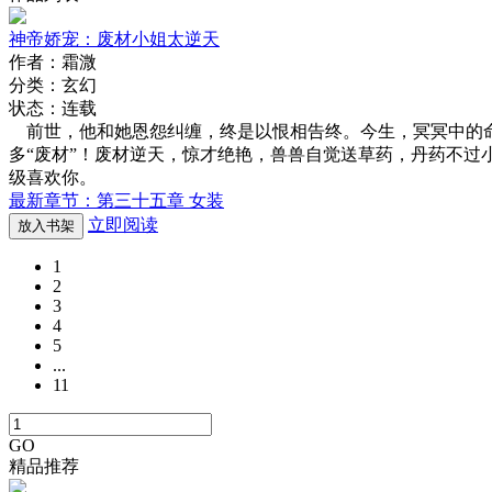
神帝娇宠：废材小姐太逆天
作者：霜溦
分类：玄幻
状态：连载
前世，他和她恩怨纠缠，终是以恨相告终。今生，冥冥中的命
多“废材”！废材逆天，惊才绝艳，兽兽自觉送草药，丹药不过小ca
级喜欢你。
最新章节：第三十五章 女装
立即阅读
放入书架
1
2
3
4
5
...
11
GO
精品推荐