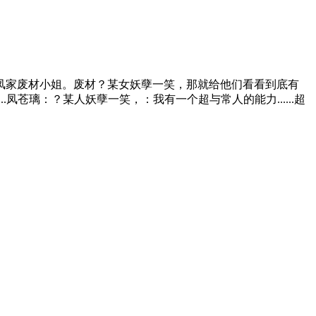
凤家废材小姐。废材？某女妖孽一笑，那就给他们看看到底有
.凤苍璃：？某人妖孽一笑，：我有一个超与常人的能力......超