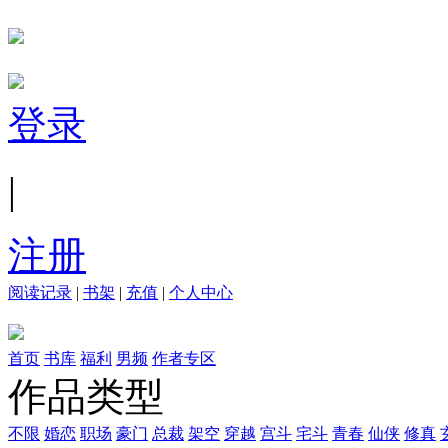
登录
|
注册
阅读记录
|
书架
|
充值
|
个人中心
首页
书库
福利
男频
作者专区
作品类型
不限
婚恋
职场
豪门
总裁
架空
穿越
宫斗
宅斗
青春
仙侠
修真