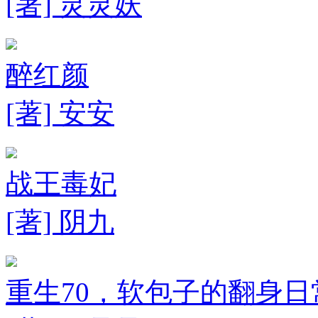
[著] 灵灵妖
醉红颜
[著] 安安
战王毒妃
[著] 阴九
重生70，软包子的翻身日