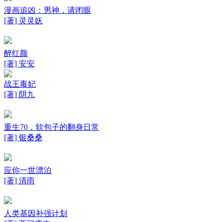
漫画追凶：男神，请闭眼
[著] 灵灵妖
醉红颜
[著] 安安
战王毒妃
[著] 阴九
重生70，软包子的翻身日常
[著] 银桑桑
应你一世漂泊
[著] 清雨
人类基因补强计划