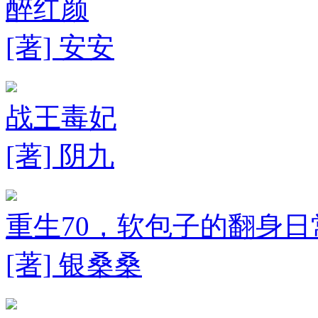
醉红颜
[著] 安安
战王毒妃
[著] 阴九
重生70，软包子的翻身日
[著] 银桑桑