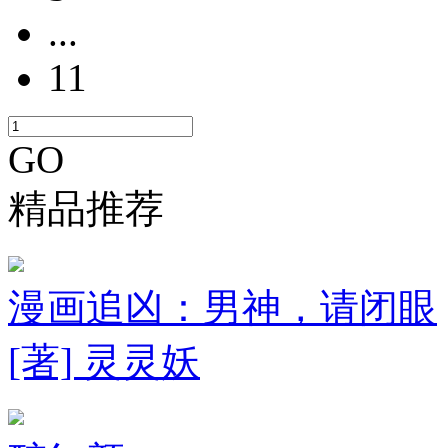
...
11
GO
精品推荐
漫画追凶：男神，请闭眼
[著] 灵灵妖