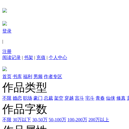
登录
|
注册
阅读记录
|
书架
|
充值
|
个人中心
首页
书库
福利
男频
作者专区
作品类型
不限
婚恋
职场
豪门
总裁
架空
穿越
宫斗
宅斗
青春
仙侠
修真
作品字数
不限
30万以下
30-50万
50-100万
100-200万
200万以上