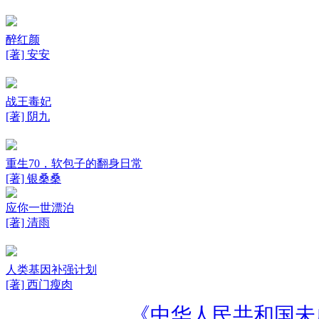
醉红颜
[著] 安安
战王毒妃
[著] 阴九
重生70，软包子的翻身日常
[著] 银桑桑
应你一世漂泊
[著] 清雨
人类基因补强计划
[著] 西门瘦肉
《中华人民共和国未