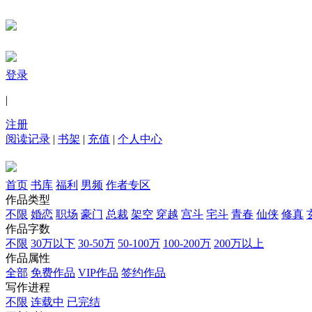
登录
|
注册
阅读记录
|
书架
|
充值
|
个人中心
首页
书库
福利
男频
作者专区
作品类型
不限
婚恋
职场
豪门
总裁
架空
穿越
宫斗
宅斗
青春
仙侠
修真
作品字数
不限
30万以下
30-50万
50-100万
100-200万
200万以上
作品属性
全部
免费作品
VIP作品
签约作品
写作进程
不限
连载中
已完结