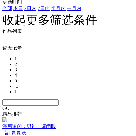
更新时间
全部
本日
3日内
7日内
半月内
一月内
收起更多筛选条件
作品列表
暂无记录
1
2
3
4
5
...
11
GO
精品推荐
漫画追凶：男神，请闭眼
[著] 灵灵妖