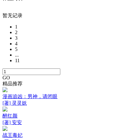
暂无记录
1
2
3
4
5
...
11
GO
精品推荐
漫画追凶：男神，请闭眼
[著] 灵灵妖
醉红颜
[著] 安安
战王毒妃