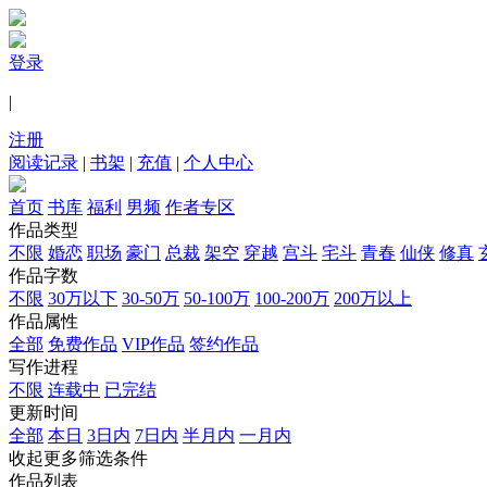
登录
|
注册
阅读记录
|
书架
|
充值
|
个人中心
首页
书库
福利
男频
作者专区
作品类型
不限
婚恋
职场
豪门
总裁
架空
穿越
宫斗
宅斗
青春
仙侠
修真
作品字数
不限
30万以下
30-50万
50-100万
100-200万
200万以上
作品属性
全部
免费作品
VIP作品
签约作品
写作进程
不限
连载中
已完结
更新时间
全部
本日
3日内
7日内
半月内
一月内
收起更多筛选条件
作品列表