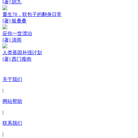
[著] 阴九
重生70，软包子的翻身日常
[著] 银桑桑
应你一世漂泊
[著] 清雨
人类基因补强计划
[著] 西门瘦肉
关于我们
|
网站帮助
|
联系我们
|