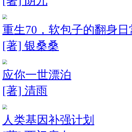
[著] 阴九
重生70，软包子的翻身日
[著] 银桑桑
应你一世漂泊
[著] 清雨
人类基因补强计划