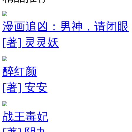
漫画追凶：男神，请闭眼
[著] 灵灵妖
醉红颜
[著] 安安
战王毒妃