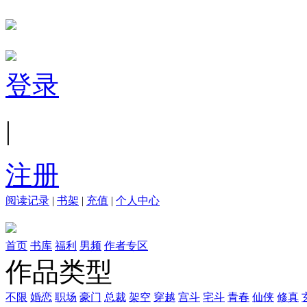
登录
|
注册
阅读记录
|
书架
|
充值
|
个人中心
首页
书库
福利
男频
作者专区
作品类型
不限
婚恋
职场
豪门
总裁
架空
穿越
宫斗
宅斗
青春
仙侠
修真