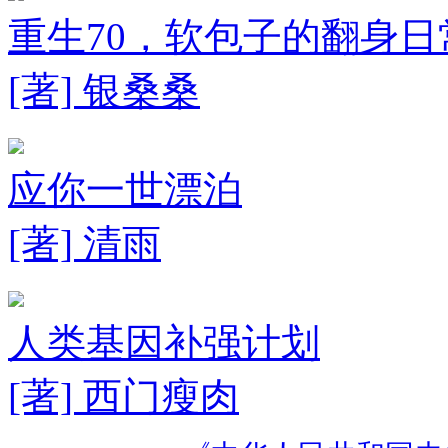
重生70，软包子的翻身日
[著] 银桑桑
应你一世漂泊
[著] 清雨
人类基因补强计划
[著] 西门瘦肉