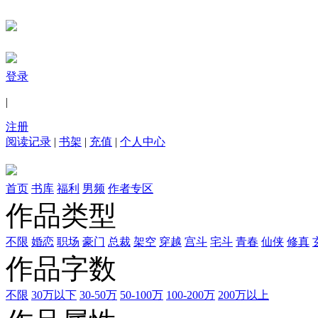
登录
|
注册
阅读记录
|
书架
|
充值
|
个人中心
首页
书库
福利
男频
作者专区
作品类型
不限
婚恋
职场
豪门
总裁
架空
穿越
宫斗
宅斗
青春
仙侠
修真
作品字数
不限
30万以下
30-50万
50-100万
100-200万
200万以上