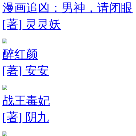
漫画追凶：男神，请闭眼
[著] 灵灵妖
醉红颜
[著] 安安
战王毒妃
[著] 阴九