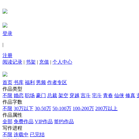
登录
|
注册
阅读记录
|
书架
|
充值
|
个人中心
首页
书库
福利
男频
作者专区
作品类型
不限
婚恋
职场
豪门
总裁
架空
穿越
宫斗
宅斗
青春
仙侠
修真
作品字数
不限
30万以下
30-50万
50-100万
100-200万
200万以上
作品属性
全部
免费作品
VIP作品
签约作品
写作进程
不限
连载中
已完结