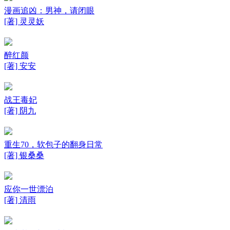
漫画追凶：男神，请闭眼
[著] 灵灵妖
醉红颜
[著] 安安
战王毒妃
[著] 阴九
重生70，软包子的翻身日常
[著] 银桑桑
应你一世漂泊
[著] 清雨