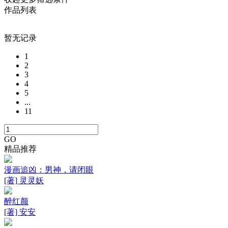
作品列表
暂无记录
1
2
3
4
5
...
11
GO
精品推荐
漫画追凶：男神，请闭眼
[著] 灵灵妖
醉红颜
[著] 安安