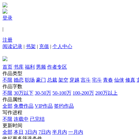
登录
|
注册
阅读记录
|
书架
|
充值
|
个人中心
首页
书库
福利
男频
作者专区
作品类型
不限
婚恋
职场
豪门
总裁
架空
穿越
宫斗
宅斗
青春
仙侠
修真
作品字数
不限
30万以下
30-50万
50-100万
100-200万
200万以上
作品属性
全部
免费作品
VIP作品
签约作品
写作进程
不限
连载中
已完结
更新时间
全部
本日
3日内
7日内
半月内
一月内
收起更多筛选条件