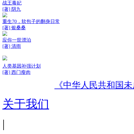
战王毒妃
[著] 阴九
重生70，软包子的翻身日常
[著] 银桑桑
应你一世漂泊
[著] 清雨
人类基因补强计划
[著] 西门瘦肉
《中华人民共和国未
关于我们
|