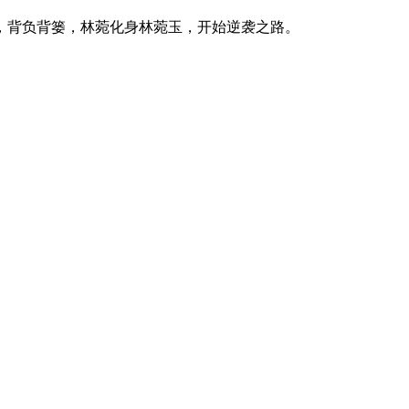
，背负背篓，林菀化身林菀玉，开始逆袭之路。