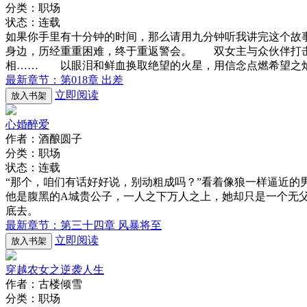
分类：职场
状态：连载
如果你手里有十分钟的时间，那么请用九分钟听我讲完这个故
身边，历经重重困难，终于重返警会。 双女主与众伙伴打击
相…… 以眼泪和鲜血换取绝望的火星，用信念点燃希望之
最新章节：第018章 出差
立即阅读
放入书架
心婚醉爱
作者：酒酿圆子
分类：职场
状态：连载
“那个，咱们有话好好说，别动粗成吗？”看着像狼一样逼近的
他是腹黑的A城贵公子，一人之下万人之上，她却只是一个无
底去。
最新章节：第三十四章 风暴将至
立即阅读
放入书架
穿越农女之逆袭人生
作者：古楼倾雪
分类：职场