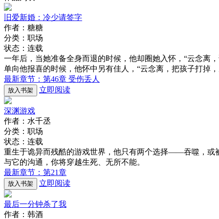
旧爱新婚：冷少请签字
作者：糖糖
分类：职场
状态：连载
一年后，当她准备全身而退的时候，他却圈她入怀，“云念
单向他报喜的时候，他怀中另有佳人，“云念离，把孩子打掉，
最新章节：第46章 受伤丢人
立即阅读
放入书架
深渊游戏
作者：水千丞
分类：职场
状态：连载
重生于诡异而残酷的游戏世界，他只有两个选择——吞噬，或
与它的沟通，你将穿越生死、无所不能。
最新章节：第21章
立即阅读
放入书架
最后一分钟杀了我
作者：韩酒