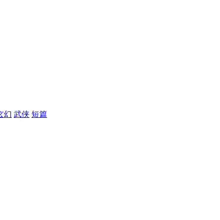
玄幻
武侠
短篇