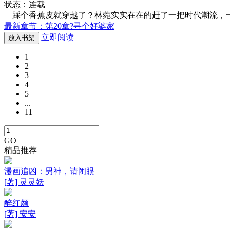
状态：连载
踩个香蕉皮就穿越了？林菀实实在在的赶了一把时代潮流，一
最新章节：第20章?寻个好婆家
立即阅读
放入书架
1
2
3
4
5
...
11
GO
精品推荐
漫画追凶：男神，请闭眼
[著] 灵灵妖
醉红颜
[著] 安安