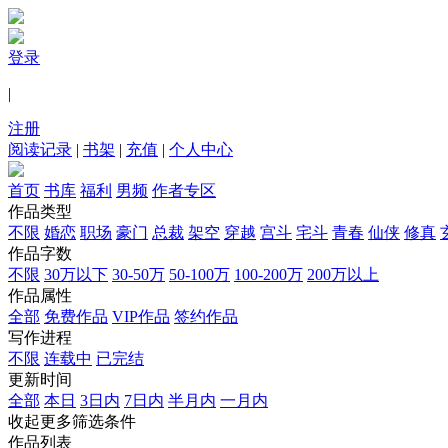
登录
|
注册
阅读记录
|
书架
|
充值
|
个人中心
首页
书库
福利
男频
作者专区
作品类型
不限
婚恋
职场
豪门
总裁
架空
穿越
宫斗
宅斗
青春
仙侠
修真
作品字数
不限
30万以下
30-50万
50-100万
100-200万
200万以上
作品属性
全部
免费作品
VIP作品
签约作品
写作进程
不限
连载中
已完结
更新时间
全部
本日
3日内
7日内
半月内
一月内
收起更多筛选条件
作品列表