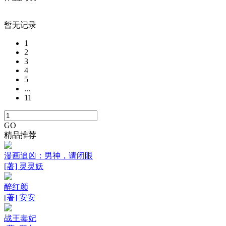
暂无记录
1
2
3
4
5
...
11
GO
精品推荐
漫画追凶：男神，请闭眼
[著] 灵灵妖
醉红颜
[著] 安安
战王毒妃