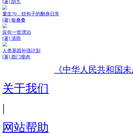
[著] 阴九
重生70，软包子的翻身日常
[著] 银桑桑
应你一世漂泊
[著] 清雨
人类基因补强计划
[著] 西门瘦肉
《中华人民共和国未
关于我们
|
网站帮助