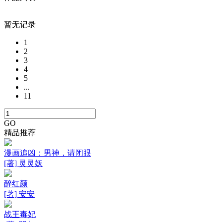
暂无记录
1
2
3
4
5
...
11
GO
精品推荐
漫画追凶：男神，请闭眼
[著] 灵灵妖
醉红颜
[著] 安安
战王毒妃