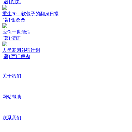
[著] 阴九
重生70，软包子的翻身日常
[著] 银桑桑
应你一世漂泊
[著] 清雨
人类基因补强计划
[著] 西门瘦肉
关于我们
|
网站帮助
|
联系我们
|