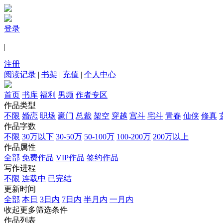
登录
|
注册
阅读记录
|
书架
|
充值
|
个人中心
首页
书库
福利
男频
作者专区
作品类型
不限
婚恋
职场
豪门
总裁
架空
穿越
宫斗
宅斗
青春
仙侠
修真
作品字数
不限
30万以下
30-50万
50-100万
100-200万
200万以上
作品属性
全部
免费作品
VIP作品
签约作品
写作进程
不限
连载中
已完结
更新时间
全部
本日
3日内
7日内
半月内
一月内
收起更多筛选条件
作品列表