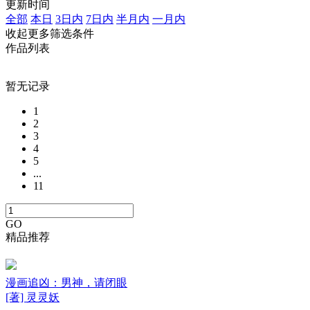
更新时间
全部
本日
3日内
7日内
半月内
一月内
收起更多筛选条件
作品列表
暂无记录
1
2
3
4
5
...
11
GO
精品推荐
漫画追凶：男神，请闭眼
[著] 灵灵妖