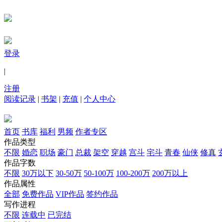
登录
|
注册
阅读记录
|
书架
|
充值
|
个人中心
首页
书库
福利
男频
作者专区
作品类型
不限
婚恋
职场
豪门
总裁
架空
穿越
宫斗
宅斗
青春
仙侠
修真
作品字数
不限
30万以下
30-50万
50-100万
100-200万
200万以上
作品属性
全部
免费作品
VIP作品
签约作品
写作进程
不限
连载中
已完结