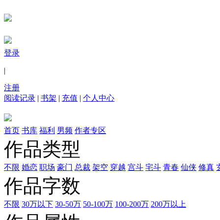
登录
|
注册
阅读记录
|
书架
|
充值
|
个人中心
首页
书库
福利
男频
作者专区
作品类型
不限
婚恋
职场
豪门
总裁
架空
穿越
宫斗
宅斗
青春
仙侠
修真
作品字数
不限
30万以下
30-50万
50-100万
100-200万
200万以上