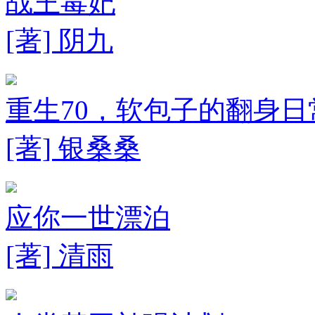
战王毒妃
[著] 阴九
重生70，软包子的翻身日
[著] 银桑桑
应你一世漂泊
[著] 清雨