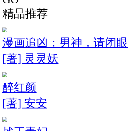
精品推荐
漫画追凶：男神，请闭眼
[著] 灵灵妖
醉红颜
[著] 安安