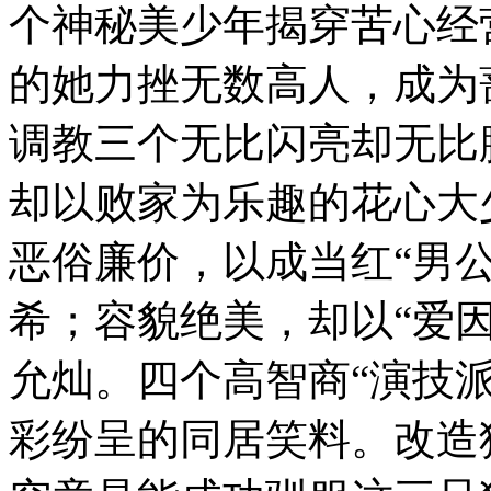
个神秘美少年揭穿苦心经
的她力挫无数高人，成为
调教三个无比闪亮却无比
却以败家为乐趣的花心大
恶俗廉价，以成当红“男
希；容貌绝美，却以“爱
允灿。四个高智商“演技
彩纷呈的同居笑料。改造