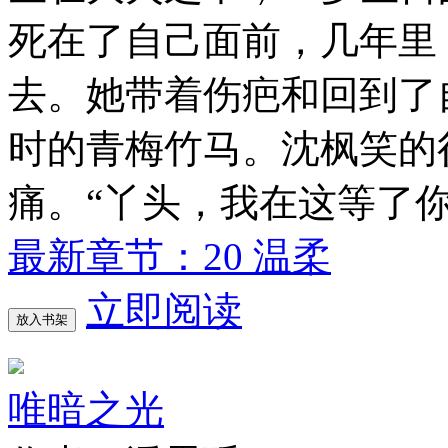
死在了自己面前，几年里
去。她带着伤疤和回到了
时的青梅竹马。沈枫笑的
痛。“丫头，我在这等了
最新章节：20 温柔
立即阅读
放入书架
唯暗之光