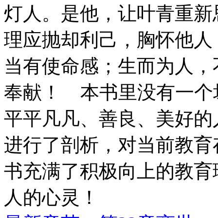
灯人。是他，让叶青重新
理应抛却利己，胸怀他人
当有使命感；生而为人，
奉献！ 本书里没有一个
平平凡凡、善良、美好的
进行了剖析，对当前教育
书充满了积极向上的教育
人的心灵！