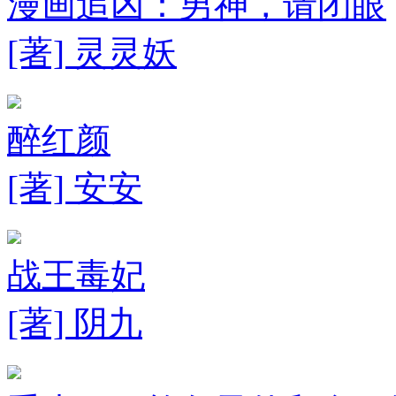
漫画追凶：男神，请闭眼
[著] 灵灵妖
醉红颜
[著] 安安
战王毒妃
[著] 阴九