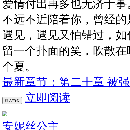
爱情付出再多也无济于事
不远不近陪着你，曾经的
遇见，遇见又怕错过，如
留一个扑面的笑，吹散在
个夏。
最新章节：第二十章 被
立即阅读
放入书架
安妮丝公主