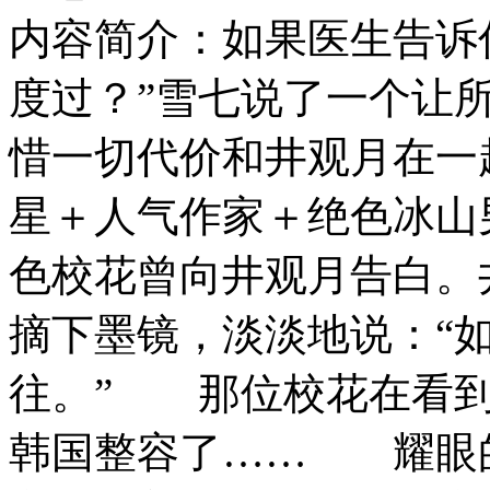
内容简介：如果医生告诉
度过？”雪七说了一个让
惜一切代价和井观月在一
星＋人气作家＋绝色冰
色校花曾向井观月告白。
摘下墨镜，淡淡地说：“
往。” 那位校花在看到
韩国整容了…… 耀眼