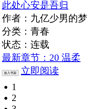
此处心安是吾归
作者：九亿少男的梦
分类：青春
状态：连载
最新章节：20 温柔
立即阅读
放入书架
1
2
3