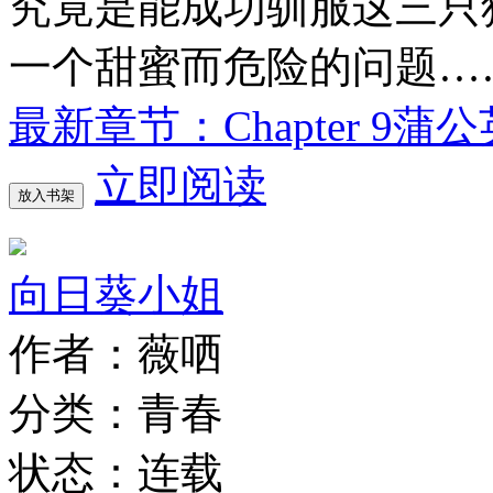
究竟是能成功驯服这三只
一个甜蜜而危险的问题…
最新章节：Chapter 9蒲
立即阅读
放入书架
向日葵小姐
作者：薇哂
分类：青春
状态：连载