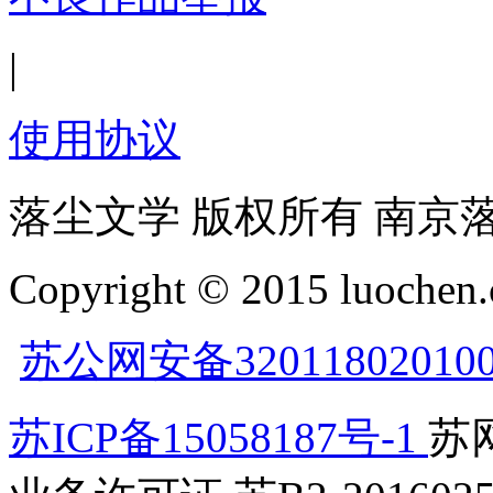
|
使用协议
落尘文学 版权所有 南京
Copyright © 2015 luochen.
苏公网安备32011802010
苏ICP备15058187号-1
苏网