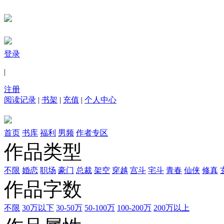
登录
|
注册
阅读记录
|
书架
|
充值
|
个人中心
首页
书库
福利
男频
作者专区
作品类型
不限
婚恋
职场
豪门
总裁
架空
穿越
宫斗
宅斗
青春
仙侠
修真
作品字数
不限
30万以下
30-50万
50-100万
100-200万
200万以上