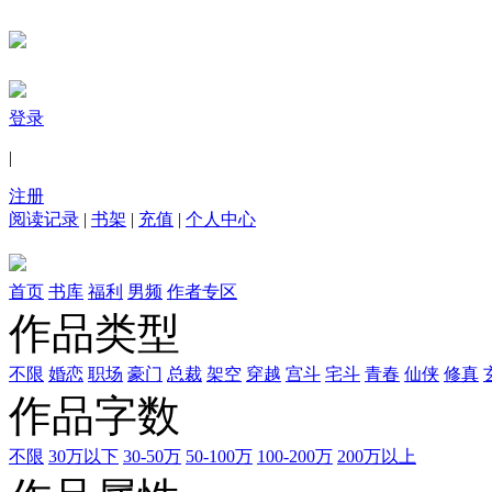
登录
|
注册
阅读记录
|
书架
|
充值
|
个人中心
首页
书库
福利
男频
作者专区
作品类型
不限
婚恋
职场
豪门
总裁
架空
穿越
宫斗
宅斗
青春
仙侠
修真
作品字数
不限
30万以下
30-50万
50-100万
100-200万
200万以上