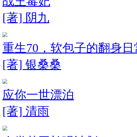
战王毒妃
[著] 阴九
重生70，软包子的翻身日
[著] 银桑桑
应你一世漂泊
[著] 清雨