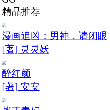
精品推荐
漫画追凶：男神，请闭眼
[著] 灵灵妖
醉红颜
[著] 安安