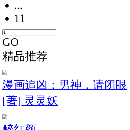
...
11
GO
精品推荐
漫画追凶：男神，请闭眼
[著] 灵灵妖
醉红颜