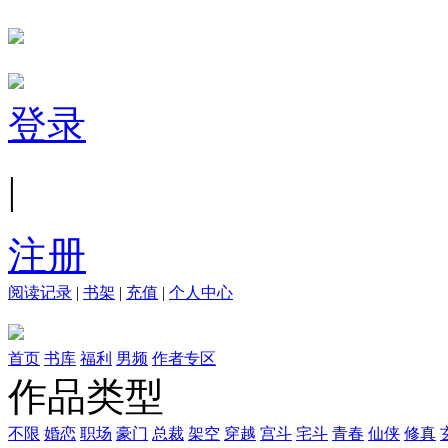
登录
|
注册
阅读记录
|
书架
|
充值
|
个人中心
首页
书库
福利
男频
作者专区
作品类型
不限
婚恋
职场
豪门
总裁
架空
穿越
宫斗
宅斗
青春
仙侠
修真