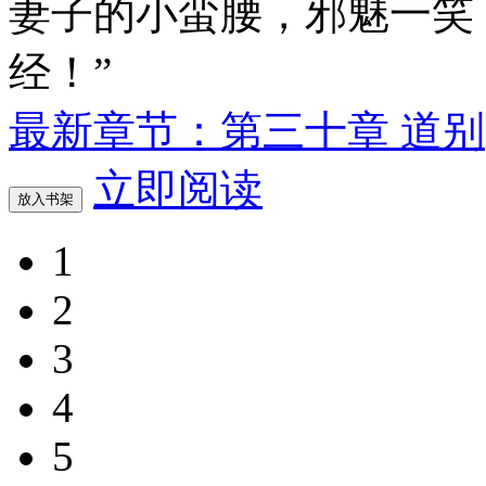
妻子的小蛮腰，邪魅一笑：
经！”
最新章节：第三十章 道别
立即阅读
放入书架
1
2
3
4
5