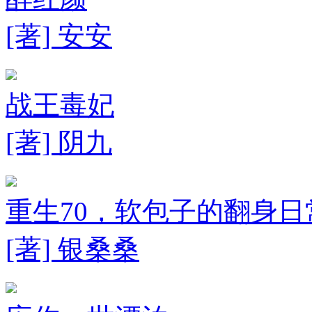
[著] 安安
战王毒妃
[著] 阴九
重生70，软包子的翻身日
[著] 银桑桑