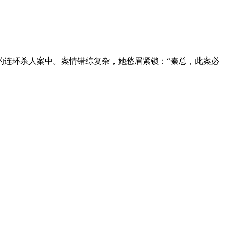
连环杀人案中。案情错综复杂，她愁眉紧锁：“秦总，此案必