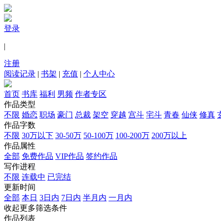
登录
|
注册
阅读记录
|
书架
|
充值
|
个人中心
首页
书库
福利
男频
作者专区
作品类型
不限
婚恋
职场
豪门
总裁
架空
穿越
宫斗
宅斗
青春
仙侠
修真
作品字数
不限
30万以下
30-50万
50-100万
100-200万
200万以上
作品属性
全部
免费作品
VIP作品
签约作品
写作进程
不限
连载中
已完结
更新时间
全部
本日
3日内
7日内
半月内
一月内
收起更多筛选条件
作品列表