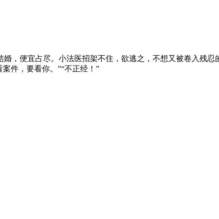
婚，便宜占尽。小法医招架不住，欲逃之，不想又被卷入残忍的
案件，要看你。”“不正经！”