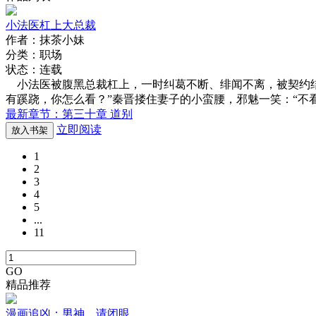
小法医杠上大总裁
作者：抹茶小妹
分类：职场
状态：连载
小法医被腹黑总裁杠上，一时纠葛不断、绯闻不离，被契约结
有蹊跷，你怎么看？”秦晋搂住妻子的小蛮腰，邪魅一笑：“不看
最新章节：第三十章 道别
立即阅读
放入书架
1
2
3
4
5
...
11
GO
精品推荐
漫画追凶：男神，请闭眼