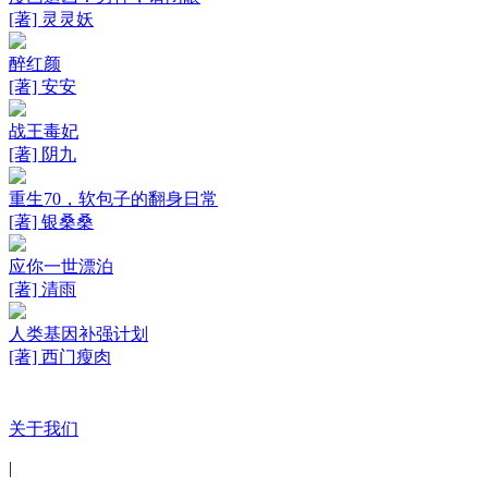
[著] 灵灵妖
醉红颜
[著] 安安
战王毒妃
[著] 阴九
重生70，软包子的翻身日常
[著] 银桑桑
应你一世漂泊
[著] 清雨
人类基因补强计划
[著] 西门瘦肉
关于我们
|