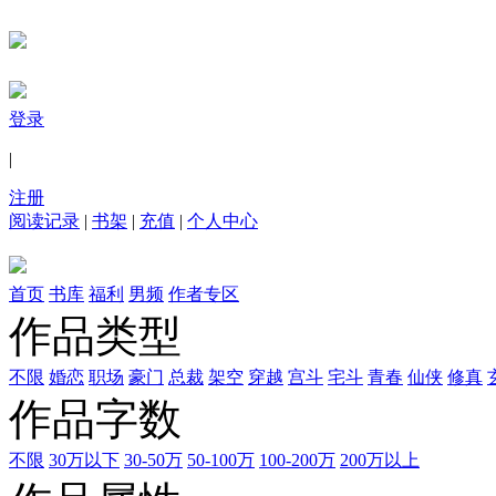
登录
|
注册
阅读记录
|
书架
|
充值
|
个人中心
首页
书库
福利
男频
作者专区
作品类型
不限
婚恋
职场
豪门
总裁
架空
穿越
宫斗
宅斗
青春
仙侠
修真
作品字数
不限
30万以下
30-50万
50-100万
100-200万
200万以上