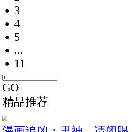
3
4
5
...
11
GO
精品推荐
漫画追凶：男神，请闭眼