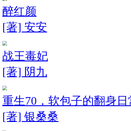
醉红颜
[著] 安安
战王毒妃
[著] 阴九
重生70，软包子的翻身日
[著] 银桑桑