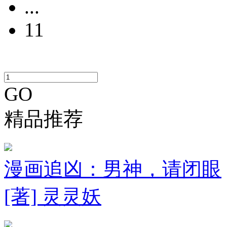
...
11
GO
精品推荐
漫画追凶：男神，请闭眼
[著] 灵灵妖