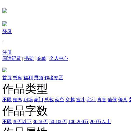
登录
|
注册
阅读记录
|
书架
|
充值
|
个人中心
首页
书库
福利
男频
作者专区
作品类型
不限
婚恋
职场
豪门
总裁
架空
穿越
宫斗
宅斗
青春
仙侠
修真
作品字数
不限
30万以下
30-50万
50-100万
100-200万
200万以上