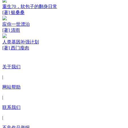
重生70，软包子的翻身日常
[著] 银桑桑
应你一世漂泊
[著] 清雨
人类基因补强计划
[著] 西门瘦肉
关于我们
|
网站帮助
|
联系我们
|
不良作品举报