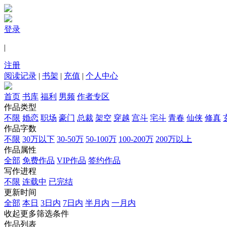
登录
|
注册
阅读记录
|
书架
|
充值
|
个人中心
首页
书库
福利
男频
作者专区
作品类型
不限
婚恋
职场
豪门
总裁
架空
穿越
宫斗
宅斗
青春
仙侠
修真
作品字数
不限
30万以下
30-50万
50-100万
100-200万
200万以上
作品属性
全部
免费作品
VIP作品
签约作品
写作进程
不限
连载中
已完结
更新时间
全部
本日
3日内
7日内
半月内
一月内
收起更多筛选条件
作品列表