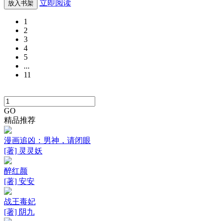
立即阅读
放入书架
1
2
3
4
5
...
11
GO
精品推荐
漫画追凶：男神，请闭眼
[著] 灵灵妖
醉红颜
[著] 安安
战王毒妃
[著] 阴九