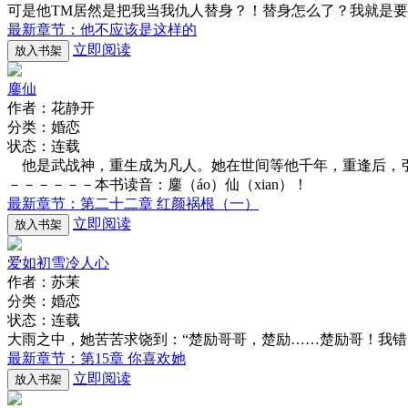
可是他TM居然是把我当我仇人替身？！替身怎么了？我就是
最新章节：他不应该是这样的
立即阅读
放入书架
鏖仙
作者：花静开
分类：婚恋
状态：连载
他是武战神，重生成为凡人。她在世间等他千年，重逢后，引
－－－－－－本书读音：鏖（áo）仙（xian）！
最新章节：第二十二章 红颜祸根（一）
立即阅读
放入书架
爱如初雪冷人心
作者：苏茉
分类：婚恋
状态：连载
大雨之中，她苦苦求饶到：“楚励哥哥，楚励……楚励哥！我错
最新章节：第15章 你喜欢她
立即阅读
放入书架