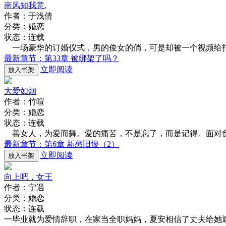
南风知我意.
作者：于浅倩
分类：婚恋
状态：连载
一场豪华的订婚仪式，男的俊女的俏，可是却被一个视频给打
最新章节：第33章 被绑架了吗？
立即阅读
放入书架
大爱如烟
作者：竹喧
分类：婚恋
状态：连载
善女人，为爱而舞。爱的痛苦，不是忘了，而是记得。面对
最新章节：第6章 新愁旧恨（2）
立即阅读
放入书架
向上吧，女王
作者：宁遇
分类：婚恋
状态：连载
一毕业就为爱情辞职，在家当全职妈妈，夏安相信了丈夫给她