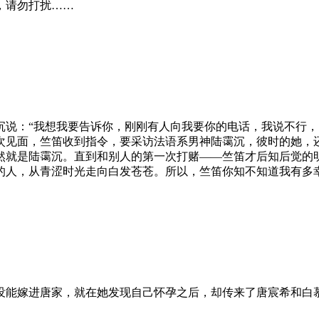
，请勿打扰……
说：“我想我要告诉你，刚刚有人向我要你的电话，我说不行，
次见面，竺笛收到指令，要采访法语系男神陆霭沉，彼时的她，
师兄竟然就是陆霭沉。直到和别人的第一次打赌——竺笛才后知后觉
的人，从青涩时光走向白发苍苍。所以，竺笛你知不知道我有多
能嫁进唐家，就在她发现自己怀孕之后，却传来了唐宸希和白