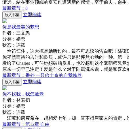
渐远，站在事业顶端的夏安也遭遇新的感情，至于前夫，余生
最新章节：8
立即阅读
放入书架
你是我最美的梦想
作者：三文愚
分类：婚恋
状态：连载
竺笛怔住，这大概是她听过的，最不可思议的告白吧！陆霭沉
你孑然而待的吉时和良辰，或许只是那怦然心动的一秒。第一
发给了Charles，可任她想破脑瓜儿，也没想到这个蠢萌
原来一切早已注定！爱是什么？对于陆霭沉来说，就是和喜欢
最新章节：番外 一只哈士奇的自我修养
立即阅读
放入书架
你不找我，我怎敢老
作者：林若初
分类：婚恋
状态：连载
江蓠和唐宸希在一起相爱七年，却一直不得唐家人的肯定，没
最新章节：第12章 自由