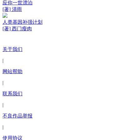
应你一世漂泊
[著] 清雨
人类基因补强计划
[著] 西门瘦肉
关于我们
|
网站帮助
|
联系我们
|
不良作品举报
|
使用协议