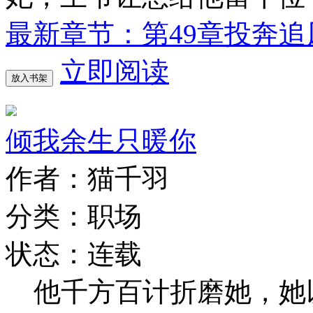
最新章节：第49章投奔追
立即阅读
放入书架
倾我余生只暖你
作者：猫千羽
分类：职场
状态：连载
他千方百计折磨她，她