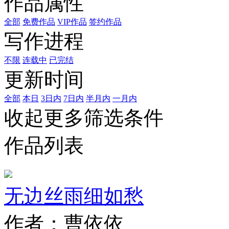
作品属性
全部
免费作品
VIP作品
签约作品
写作进程
不限
连载中
已完结
更新时间
全部
本日
3日内
7日内
半月内
一月内
收起更多筛选条件
作品列表
无边丝雨细如愁
作者：曹依依