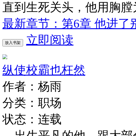
直到生死关头，他用胸膛
最新章节：第6章 他进了
立即阅读
放入书架
纵使校霸也枉然
作者：杨雨
分类：职场
状态：连载
出生平凡的他，跟大部