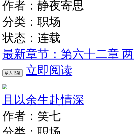
作者：静夜寄思
分类：职场
状态：连载
最新章节：第六十二章 
立即阅读
放入书架
且以余生赴情深
作者：笑七
分类：职场