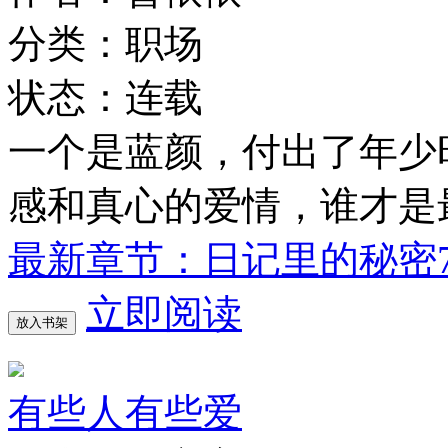
分类：职场
状态：连载
一个是蓝颜，付出了年少
感和真心的爱情，谁才是
最新章节：日记里的秘密
立即阅读
放入书架
有些人有些爱