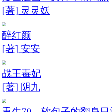
[著] 灵灵妖
醉红颜
[著] 安安
战王毒妃
[著] 阴九
重生70，软包子的翻身日