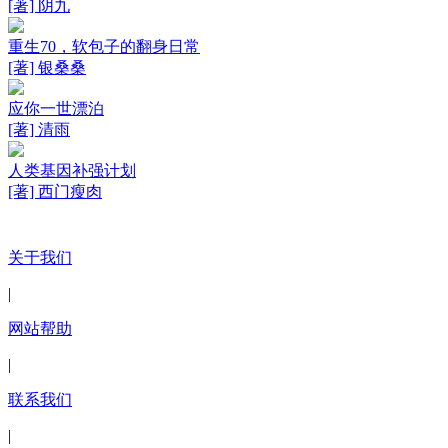
[著] 阴九
重生70，软包子的翻身日常
[著] 银桑桑
应你一世漂泊
[著] 清雨
人类基因补强计划
[著] 西门瘦肉
关于我们
|
网站帮助
|
联系我们
|