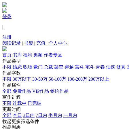
登录
|
注册
阅读记录
|
书架
|
充值
|
个人中心
首页
书库
福利
男频
作者专区
作品类型
不限
婚恋
职场
豪门
总裁
架空
穿越
宫斗
宅斗
青春
仙侠
修真
作品字数
不限
30万以下
30-50万
50-100万
100-200万
200万以上
作品属性
全部
免费作品
VIP作品
签约作品
写作进程
不限
连载中
已完结
更新时间
全部
本日
3日内
7日内
半月内
一月内
收起更多筛选条件
作品列表