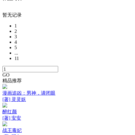
暂无记录
1
2
3
4
5
...
11
GO
精品推荐
漫画追凶：男神，请闭眼
[著] 灵灵妖
醉红颜
[著] 安安
战王毒妃