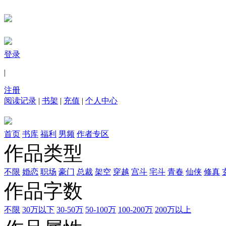
登录
|
注册
阅读记录
|
书架
|
充值
|
个人中心
首页
书库
福利
男频
作者专区
作品类型
不限
婚恋
职场
豪门
总裁
架空
穿越
宫斗
宅斗
青春
仙侠
修真
作品字数
不限
30万以下
30-50万
50-100万
100-200万
200万以上