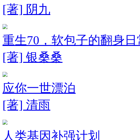
[著] 阴九
重生70，软包子的翻身日
[著] 银桑桑
应你一世漂泊
[著] 清雨
人类基因补强计划