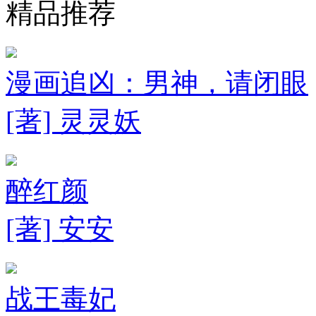
精品推荐
漫画追凶：男神，请闭眼
[著] 灵灵妖
醉红颜
[著] 安安
战王毒妃