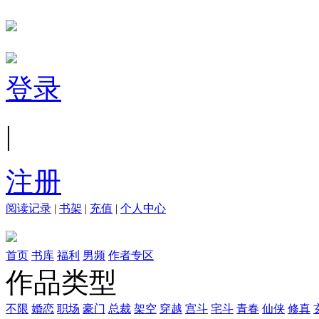
登录
|
注册
阅读记录
|
书架
|
充值
|
个人中心
首页
书库
福利
男频
作者专区
作品类型
不限
婚恋
职场
豪门
总裁
架空
穿越
宫斗
宅斗
青春
仙侠
修真