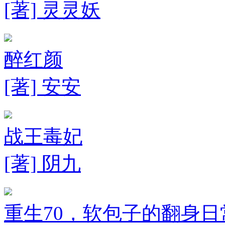
[著] 灵灵妖
醉红颜
[著] 安安
战王毒妃
[著] 阴九
重生70，软包子的翻身日