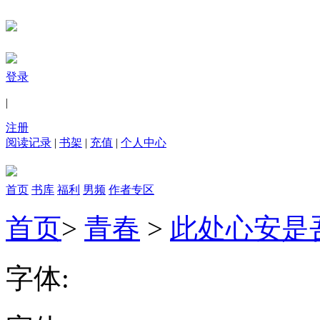
登录
|
注册
阅读记录
|
书架
|
充值
|
个人中心
首页
书库
福利
男频
作者专区
首页
>
青春
>
此处心安是
字体: