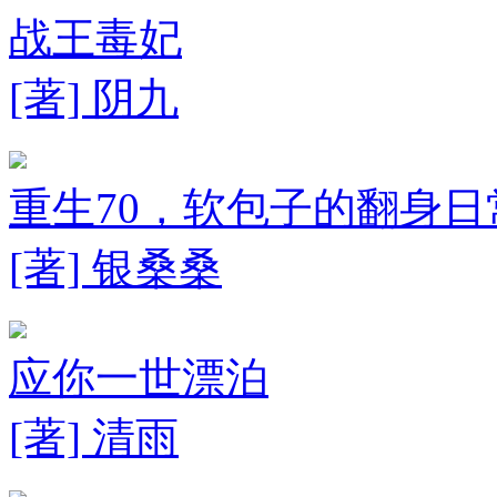
战王毒妃
[著] 阴九
重生70，软包子的翻身日
[著] 银桑桑
应你一世漂泊
[著] 清雨