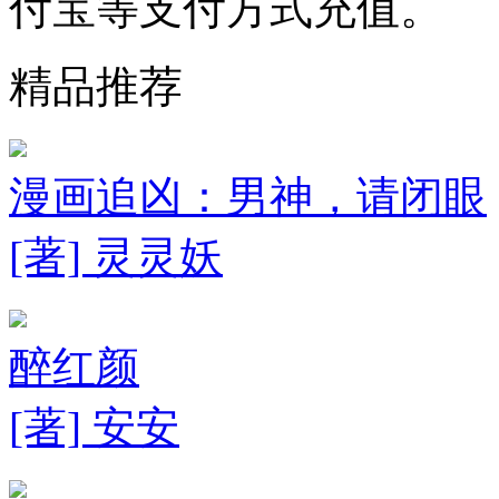
付宝等支付方式充值。
精品推荐
漫画追凶：男神，请闭眼
[著] 灵灵妖
醉红颜
[著] 安安