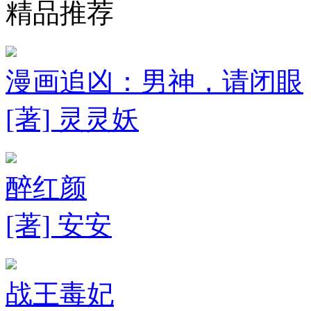
精品推荐
漫画追凶：男神，请闭眼
[著] 灵灵妖
醉红颜
[著] 安安
战王毒妃