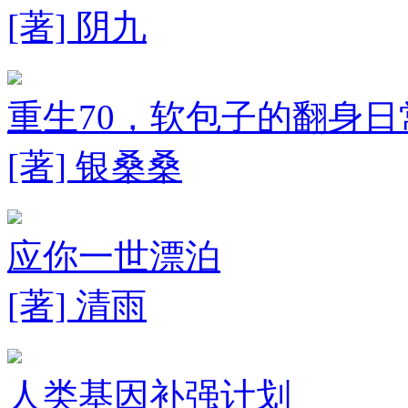
[著] 阴九
重生70，软包子的翻身日
[著] 银桑桑
应你一世漂泊
[著] 清雨
人类基因补强计划