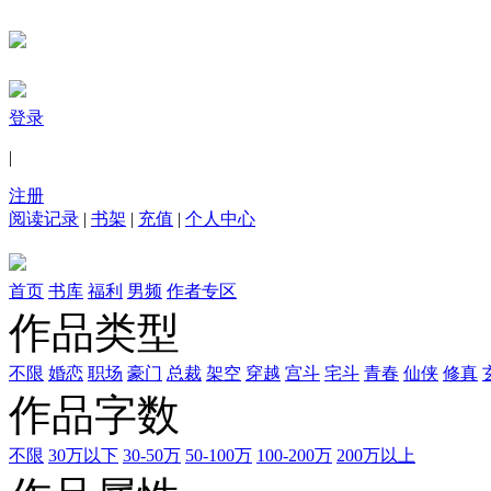
登录
|
注册
阅读记录
|
书架
|
充值
|
个人中心
首页
书库
福利
男频
作者专区
作品类型
不限
婚恋
职场
豪门
总裁
架空
穿越
宫斗
宅斗
青春
仙侠
修真
作品字数
不限
30万以下
30-50万
50-100万
100-200万
200万以上