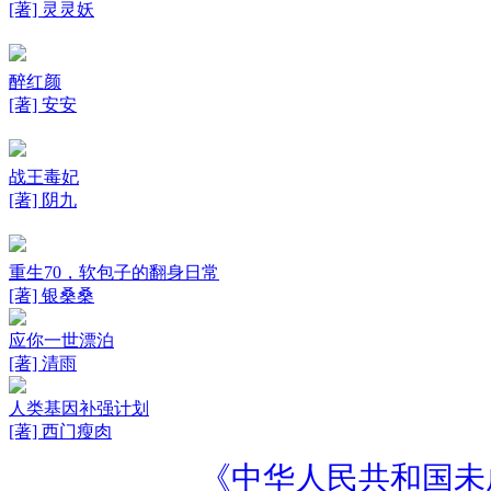
[著] 灵灵妖
醉红颜
[著] 安安
战王毒妃
[著] 阴九
重生70，软包子的翻身日常
[著] 银桑桑
应你一世漂泊
[著] 清雨
人类基因补强计划
[著] 西门瘦肉
《中华人民共和国未