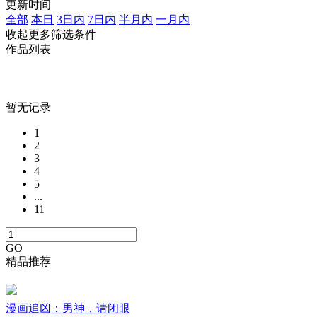
更新时间
全部
本日
3日内
7日内
半月内
一月内
收起更多筛选条件
作品列表
暂无记录
1
2
3
4
5
...
11
GO
精品推荐
漫画追凶：男神，请闭眼