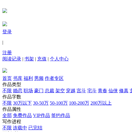
登录
|
注册
阅读记录
|
书架
|
充值
|
个人中心
首页
书库
福利
男频
作者专区
作品类型
不限
婚恋
职场
豪门
总裁
架空
穿越
宫斗
宅斗
青春
仙侠
修真
作品字数
不限
30万以下
30-50万
50-100万
100-200万
200万以上
作品属性
全部
免费作品
VIP作品
签约作品
写作进程
不限
连载中
已完结