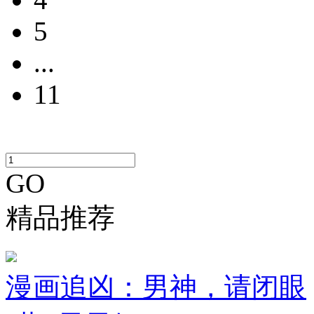
5
...
11
GO
精品推荐
漫画追凶：男神，请闭眼