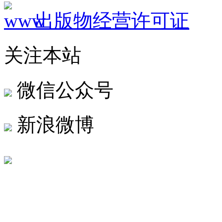
出版物经营许可证
关注本站
微信公众号
新浪微博