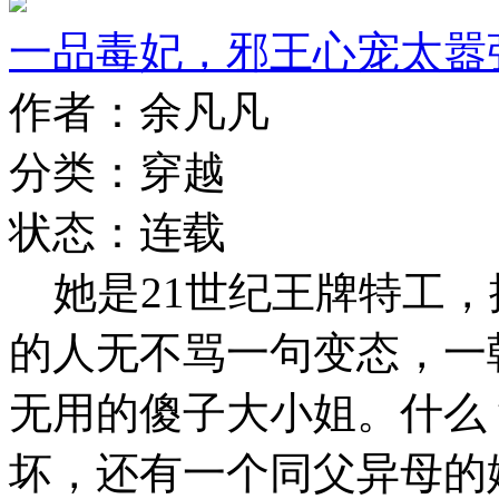
一品毒妃，邪王心宠太嚣
作者：余凡凡
分类：穿越
状态：连载
她是21世纪王牌特工，
的人无不骂一句变态，一
无用的傻子大小姐。什么
坏，还有一个同父异母的