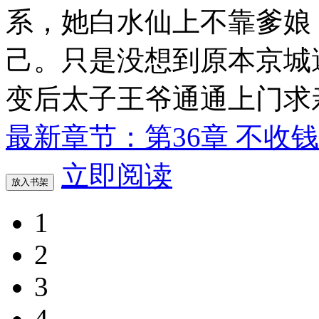
系，她白水仙上不靠爹娘
己。只是没想到原本京城
变后太子王爷通通上门求
最新章节：第36章 不收钱
立即阅读
放入书架
1
2
3
4