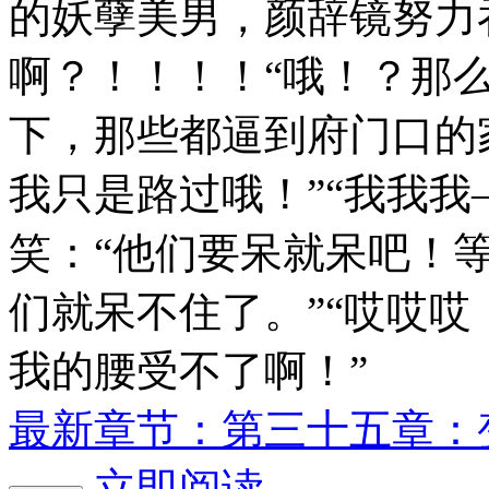
的妖孽美男，颜辞镜努力
啊？！！！！“哦！？那
下，那些都逼到府门口的
我只是路过哦！”“我我我
笑：“他们要呆就呆吧！
们就呆不住了。”“哎哎
我的腰受不了啊！”
最新章节：第三十五章：
立即阅读