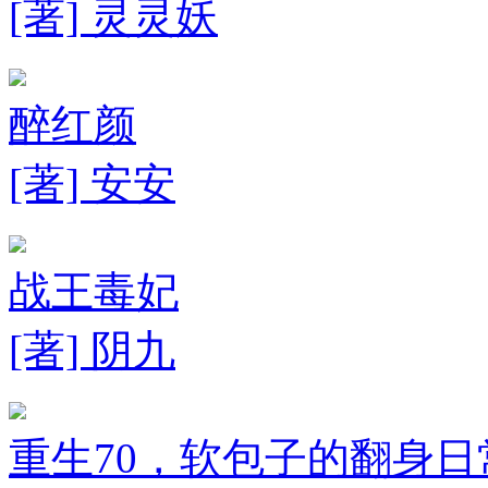
[著] 灵灵妖
醉红颜
[著] 安安
战王毒妃
[著] 阴九
重生70，软包子的翻身日