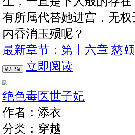
生，一直是下人般的存在
有所属代替她进宫，无权
内香消玉殒呢？
最新章节：第十六章 慈
立即阅读
放入书架
绝色毒医世子妃
作者：添衣
分类：穿越