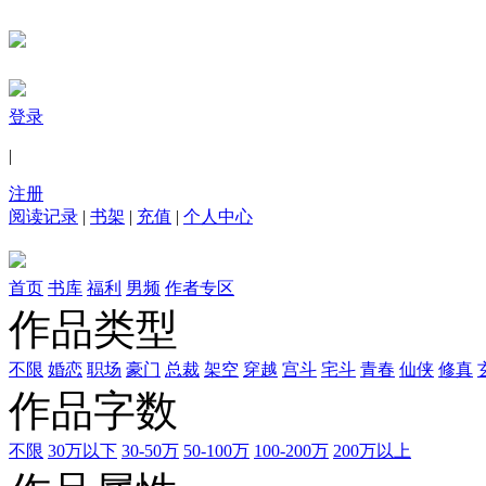
登录
|
注册
阅读记录
|
书架
|
充值
|
个人中心
首页
书库
福利
男频
作者专区
作品类型
不限
婚恋
职场
豪门
总裁
架空
穿越
宫斗
宅斗
青春
仙侠
修真
作品字数
不限
30万以下
30-50万
50-100万
100-200万
200万以上