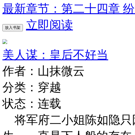
最新章节：第二十四章 
立即阅读
放入书架
美人谋：皇后不好当
作者：山抹微云
分类：穿越
状态：连载
将军府二小姐陈如隐只