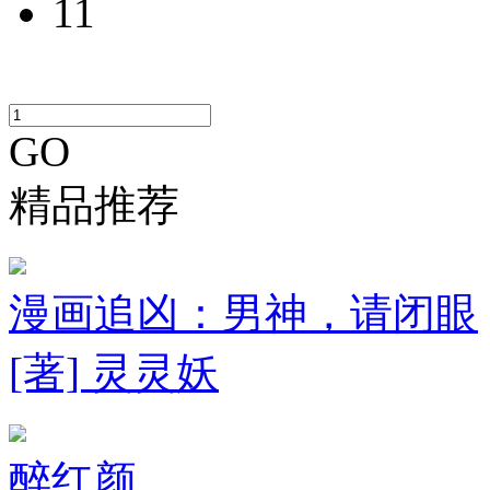
11
GO
精品推荐
漫画追凶：男神，请闭眼
[著] 灵灵妖
醉红颜