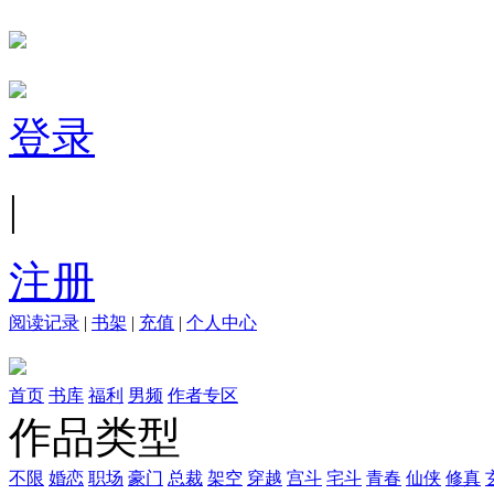
登录
|
注册
阅读记录
|
书架
|
充值
|
个人中心
首页
书库
福利
男频
作者专区
作品类型
不限
婚恋
职场
豪门
总裁
架空
穿越
宫斗
宅斗
青春
仙侠
修真