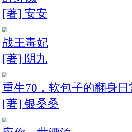
[著] 安安
战王毒妃
[著] 阴九
重生70，软包子的翻身日
[著] 银桑桑