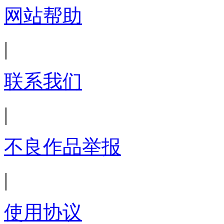
网站帮助
|
联系我们
|
不良作品举报
|
使用协议