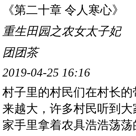
《第二十章 令人寒心》
重生田园之农女太子妃
团团茶
2019-04-25 16:16
村子里的村民们在村长的
来越大，许多村民听到大
家手里拿着农具浩浩荡荡