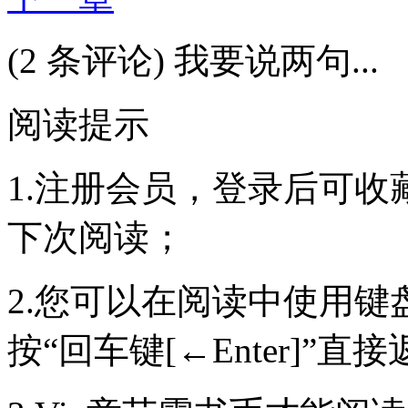
(2 条评论) 我要说两句...
阅读提示
1.注册会员，登录后可
下次阅读；
2.您可以在阅读中使用键盘
按“回车键[←Enter]”