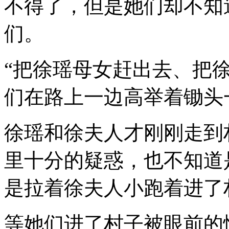
不得了，但是她们却不知
们。
“把徐瑶母女赶出去、把
们在路上一边高举着锄头
徐瑶和徐夫人才刚刚走到
里十分的疑惑，也不知道
是拉着徐夫人小跑着进了
等她们进了村子被眼前的