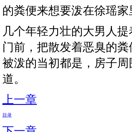
的粪便来想要泼在徐瑶家
几个年轻力壮的大男人提
门前，把散发着恶臭的粪
被泼的当初都是，房子周
道。
上一章
目录
下一章