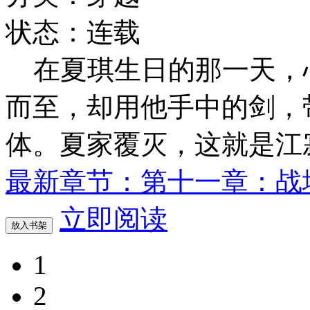
状态：连载
在夏琪生日的那一天，
而至，却用他手中的剑，
体。夏家覆灭，这就是江
最新章节：第十一章：战
立即阅读
放入书架
1
2