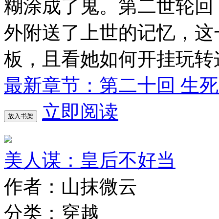
糊涂成了鬼。第二世轮回
外附送了上世的记忆，这
板，且看她如何开挂玩转
最新章节：第二十回 生
立即阅读
放入书架
美人谋：皇后不好当
作者：山抹微云
分类：穿越