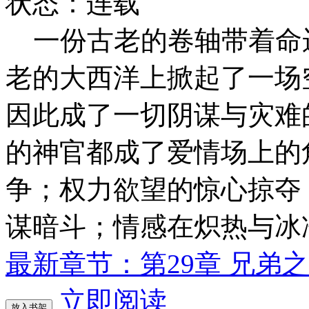
状态：连载
一份古老的卷轴带着命
老的大西洋上掀起了一场
因此成了一切阴谋与灾难
的神官都成了爱情场上的
争；权力欲望的惊心掠夺
谋暗斗；情感在炽热与冰
最新章节：第29章 兄弟
立即阅读
放入书架