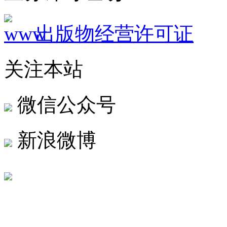
出版物经营许可证
关注本站
微信公众号
新浪微博