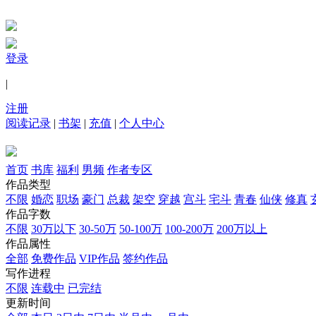
登录
|
注册
阅读记录
|
书架
|
充值
|
个人中心
首页
书库
福利
男频
作者专区
作品类型
不限
婚恋
职场
豪门
总裁
架空
穿越
宫斗
宅斗
青春
仙侠
修真
作品字数
不限
30万以下
30-50万
50-100万
100-200万
200万以上
作品属性
全部
免费作品
VIP作品
签约作品
写作进程
不限
连载中
已完结
更新时间