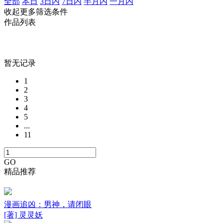
全部
本日
3日内
7日内
半月内
一月内
收起更多筛选条件
作品列表
暂无记录
1
2
3
4
5
...
11
GO
精品推荐
漫画追凶：男神，请闭眼
[著] 灵灵妖