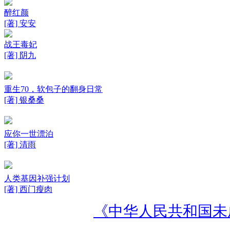
醉红颜
[著] 安安
战王毒妃
[著] 阴九
重生70，软包子的翻身日常
[著] 银桑桑
应你一世漂泊
[著] 清雨
人类基因补强计划
[著] 西门瘦肉
《中华人民共和国未